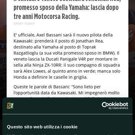
promesso sposo della Yamaha: lascia dopo
tre anni Motocorsa Racing.
SPORT TODAY
E' ufficiale, Axel Bassani sarà il nuovo pilota della
Kawasaki: prenderà il posto di Jonathan Rea,
destinato alla Yamaha al posto di Toprak
Razgatlioglu (a sua volta promesso sposo in BMW). Il
veneto lascia la Ducati Panigale V4R per montare in
sella alla Ninja ZX-10RR: il suo compagno di squadra
sarà Alex Lowes, al quinto anno in verde; manca solo
Honda a definire le caselle in griglia.
Queste le parole di Bassani: “Sono lieto per
l’opportunità data da Kawasaki. Mi impegnerò molto
per regalare ai tifosi emozioni e soddisfazioni,
ringrazio la mia famiglia e il titolare di Motocrsa
Racing Lorenzo Mauri per avermi aiutato a
crescere".
Questo sito web utilizza i cookie