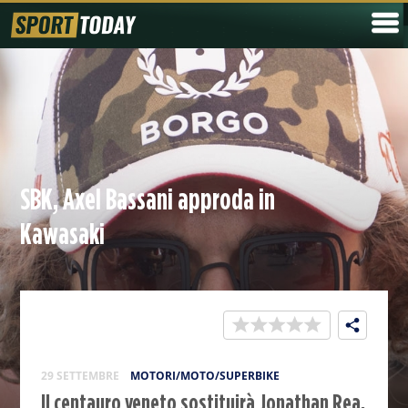
SBK, Axel Bassani approda in
Kawasaki
29 SETTEMBRE
MOTORI/MOTO/SUPERBIKE
Il centauro veneto sostituirà Jonathan Rea,