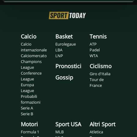
Calcio
Basket
Tennis
Calcio
Eurolegaue
ATP
internazionale
LBA
Padel
Calciomercato
LNP
WTA
Champions
Pronostici
Ciclismo
League
Conference
Giro d'Italia
Gossip
League
Tour de
Europa
France
League
Probabili
formazioni
Serie A
Serie B
Motori
Sport USA
Altri Sport
Formula 1
MLB
Atletica