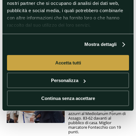
nostri partner che si occupano di analisi dei dati web,
la Bosnia, ma scende in C.
pubblicità e social media, i quali potrebbero combinarle
#BosniaedErzegovina
con altre informazioni che ha fornito loro o che hanno
#EnglandvGermany
#Estonia
raccolto dal suo utilizzo dei loro servizi.
#Europe
#Georgia
#Germania
#Inghilterra
Mostra dettagli
#Romania
#SanMarino
#UEFANationsLeague
Accetta tutti
02/09/2022 23:59
Personalizza
Eurobasket, parte bene
l'Italia di Pozzecco: 83-62
Continua senza accettare
all'Estonia
Esordio con vittoria per gli
azzurri al Mediolanum Forum di
Assago. 83-62 davanti al
pubblico di casa. Miglior
marcatore Fontecchio con 19
punti.