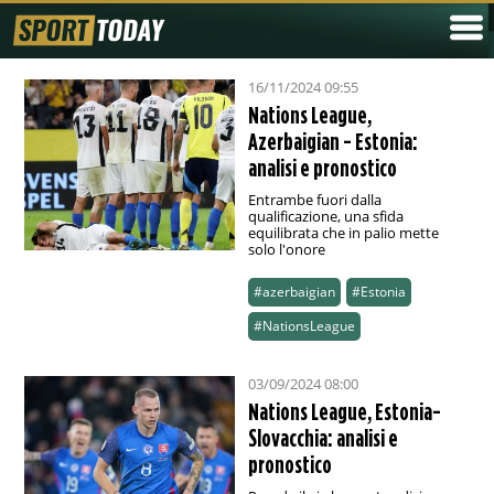
16/11/2024 09:55
Nations League,
Azerbaigian - Estonia:
analisi e pronostico
Entrambe fuori dalla
qualificazione, una sfida
equilibrata che in palio mette
solo l'onore
#azerbaigian
#Estonia
#NationsLeague
03/09/2024 08:00
Nations League, Estonia-
Slovacchia: analisi e
pronostico