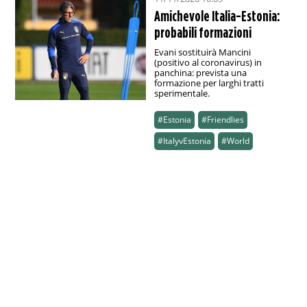
Amichevole Italia-Estonia:
probabili formazioni
Evani sostituirà Mancini
(positivo al coronavirus) in
panchina: prevista una
formazione per larghi tratti
sperimentale.
#Estonia
#Friendlies
#ItalyvEstonia
#World