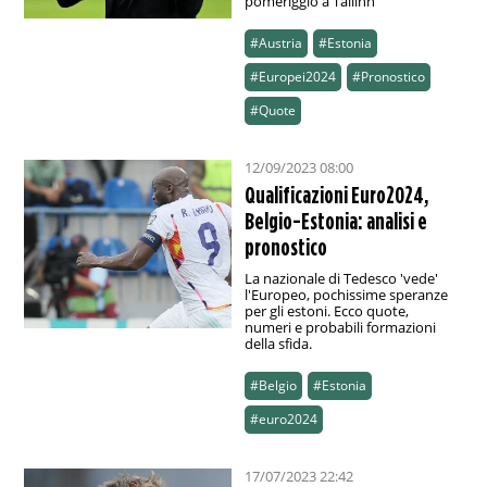
pomeriggio a Tallinn
#Austria
#Estonia
#Europei2024
#Pronostico
#Quote
12/09/2023 08:00
Qualificazioni Euro2024,
Belgio-Estonia: analisi e
pronostico
La nazionale di Tedesco 'vede'
l'Europeo, pochissime speranze
per gli estoni. Ecco quote,
numeri e probabili formazioni
della sfida.
#Belgio
#Estonia
#euro2024
17/07/2023 22:42