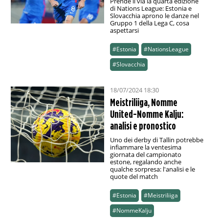
Prende il via la quarta edizione
di Nations League: Estonia e
Slovacchia aprono le danze nel
Gruppo 1 della Lega C, cosa
aspettarsi
#Estonia
#NationsLeague
#Slovacchia
18/07/2024 18:30
Meistriliiga, Nomme
United-Nomme Kalju:
analisi e pronostico
Uno dei derby di Tallin potrebbe
infiammare la ventesima
giornata del campionato
estone, regalando anche
qualche sorpresa: l'analisi e le
quote del match
#Estonia
#Meistriliiga
#NommeKalju