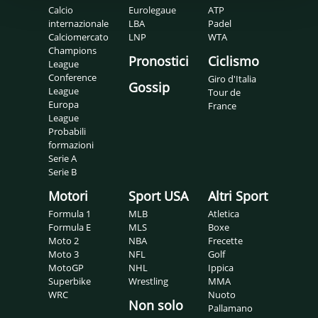
Calcio
Eurolegaue
ATP
internazionale
LBA
Padel
Calciomercato
LNP
WTA
Champions
Pronostici
Ciclismo
League
Conference
Giro d'Italia
Gossip
League
Tour de
Europa
France
League
Probabili
formazioni
Serie A
Serie B
Motori
Sport USA
Altri Sport
Formula 1
MLB
Atletica
Formula E
MLS
Boxe
Moto 2
NBA
Frecette
Moto 3
NFL
Golf
MotoGP
NHL
Ippica
Superbike
Wrestling
MMA
WRC
Nuoto
Non solo
Pallamano