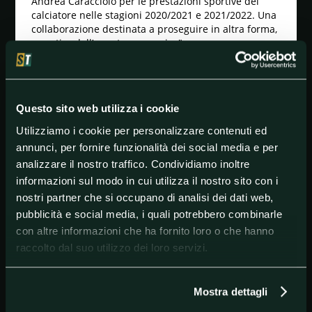
Andrea Caracciolo per le prestazioni sportive del
calciatore nelle stagioni 2020/2021 e 2021/2022. Una
collaborazione destinata a proseguire in altra forma,
a partire dall’annata successiva".
In sostanza, la carriera di calciatore di Caracciolo
dovrebbe concludersi tra un paio di stagioni, quando
il gigante milanese si avvierà verso i 41 anni. Per lui
è già pronto un ruolo dirigenziale all'interno del
Questo sito web utilizza i cookie
Lumezzane.
Utilizziamo i cookie per personalizzare contenuti ed
Nel suo nuovo club, Caracciolo troverà una vecchia
annunci, per fornire funzionalità dei social media e per
conoscenza sua e dell'intero calcio italiano: quel
analizzare il nostro traffico. Condividiamo inoltre
Marius Stankevicius che ha giocato con lui al Brescia
informazioni sul modo in cui utilizza il nostro sito con i
e che, da qualche settimana, è il nuovo allenatore del
nostri partner che si occupano di analisi dei dati web,
Lumezzane.
pubblicità e social media, i quali potrebbero combinarle
con altre informazioni che ha fornito loro o che hanno
raccolto dal suo utilizzo dei loro servizi.
#Calciomercato
#Lumezzane
Mostra dettagli