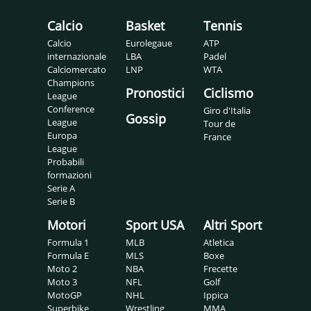
Calcio
Basket
Tennis
Calcio
Eurolegaue
ATP
internazionale
LBA
Padel
Calciomercato
LNP
WTA
Champions
Pronostici
Ciclismo
League
Conference
Giro d'Italia
Gossip
League
Tour de
Europa
France
League
Probabili
formazioni
Serie A
Serie B
Motori
Sport USA
Altri Sport
Formula 1
MLB
Atletica
Formula E
MLS
Boxe
Moto 2
NBA
Frecette
Moto 3
NFL
Golf
MotoGP
NHL
Ippica
Superbike
Wrestling
MMA