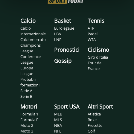
Calcio
Basket
Tennis
Calcio
Eurolegaue
ATP
internazionale
LBA
Padel
Calciomercato
LNP
WTA
Champions
Pronostici
Ciclismo
League
Conference
Giro d'Italia
Gossip
League
Tour de
Europa
France
League
Probabili
formazioni
Serie A
Serie B
Motori
Sport USA
Altri Sport
Formula 1
MLB
Atletica
Formula E
MLS
Boxe
Moto 2
NBA
Frecette
Moto 3
NFL
Golf