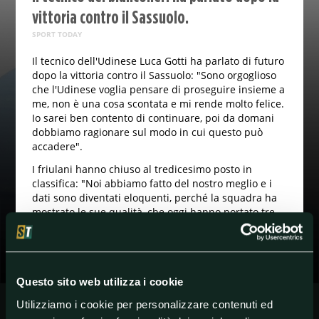
vittoria contro il Sassuolo.
SPORT TODAY
Il tecnico dell'Udinese Luca Gotti ha parlato di futuro
dopo la vittoria contro il Sassuolo: "Sono orgoglioso
che l'Udinese voglia pensare di proseguire insieme a
me, non è una cosa scontata e mi rende molto felice.
Io sarei ben contento di continuare, poi da domani
dobbiamo ragionare sul modo in cui questo può
accadere".
I friulani hanno chiuso al tredicesimo posto in
classifica: "Noi abbiamo fatto del nostro meglio e i
dati sono diventati eloquenti, perché la squadra ha
mostrato le sue qualità, che oggi hanno portato tre
punti che rendono la classifica un po' più adeguata
al livello della squadra".
Questo sito web utilizza i cookie
#Calciomercato
#SerieA
#Udinese
Utilizziamo i cookie per personalizzare contenuti ed