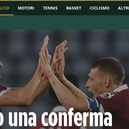
LCIO
MOTORI
TENNIS
BASKET
CICLISMO
ALTR
RMAZIONI
CHAMPIONS LEAGUE
EUROPA LEAGUE
CONFERENCE L
vo una conferma