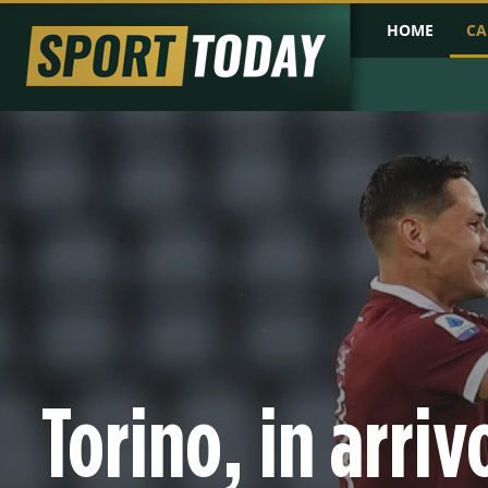
HOME
CA
PRIMA PAGINA
COPPA D'AFRICA
COPPA D'ASIA
PROBABILI FO
Torino, in arri