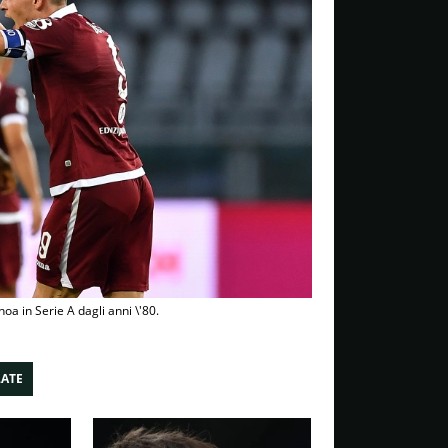
noa in Serie A dagli anni \'80.
LATE