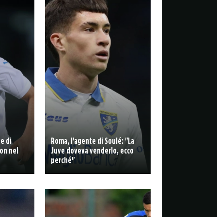
de di
Roma, l'agente di Soulé: "La
on nel
Juve doveva venderlo, ecco
perché"