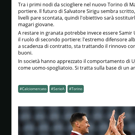
Tra i primi nodi da sciogliere nel nuovo Torino di M
portiere. Il futuro di Salvatore Sirigu sembra scritto
livelli pare scontata, quindi l'obiettivo sarà sostitu
magari giovane.
A restare in granata potrebbe invece essere Samir U
il ruolo di secondo portiere: l'estremo difensore a
a scadenza di contratto, sta trattando il rinnovo co
buoni.
In società hanno apprezzato il comportamento di Ujk
come uomo-spogliatoio. Si tratta sulla base di un a
#Calciomercato
#SerieA
#Torino