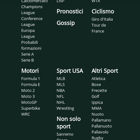
Calciomercato
LNP
WTA
Champions
Pronostici
Ciclismo
League
Conference
Giro d'Italia
Gossip
League
Tour de
Europa
France
League
Probabili
formazioni
Serie A
Serie B
Motori
Sport USA
Altri Sport
Formula 1
MLB
Atletica
Formula E
MLS
Boxe
Moto 2
NBA
Frecette
Moto 3
NFL
Golf
MotoGP
NHL
Ippica
Superbike
Wrestling
MMA
WRC
Nuoto
Non solo
Pallamano
sport
Pallanuoto
Pallavolo
Sanremo
Rugby
Oscar