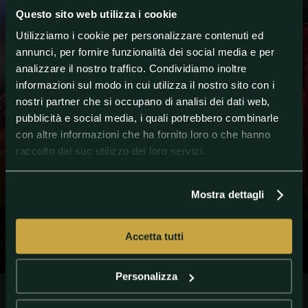
inglese.
Questo sito web utilizza i cookie
SPORT TODAY
Utilizziamo i cookie per personalizzare contenuti ed
annunci, per fornire funzionalità dei social media e per
Chris Smalling sta per lasciare la Roma: i giallorossi
analizzare il nostro traffico. Condividiamo inoltre
non hanno trovato l'accordo con il Manchester
informazioni sul modo in cui utilizza il nostro sito con i
United, che ha rifiutato l'estensione del prestito. La
stagione del difensore britannico a meno di colpi di
nostri partner che si occupano di analisi dei dati web,
scena si chiuderà così lunedì, al termine dell'accordo
pubblicità e social media, i quali potrebbero combinarle
sottoscritto con i Red Devils.
con altre informazioni che ha fornito loro o che hanno
Niente Europa League quindi per Smalling, che non
raccolto dal suo utilizzo dei loro servizi.
sarà a disposizione di Fonseca per l'impegno con il
Siviglia per gli ottavi di finale della competizione. La
Roma cercherà in ogni caso di farlo tornare nella
Mostra dettagli
Capitale nella prossima stagione.
Accetta tutti
#Calciomercato
#ManchesterUnited
#Roma
#SerieA
Personalizza