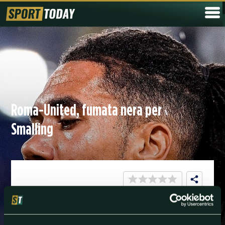
Roma-United, fumata nera per
Smalling
2 AGOSTO
CALCIO/CALCIOMERCATO
Niente Europa League per il centrale