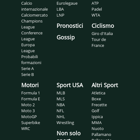
Calcio
Eurolegaue
ATP
internazionale
LBA
Padel
Calciomercato
LNP
WTA
Champions
Pronostici
Ciclismo
League
Conference
Giro d'Italia
Gossip
League
Tour de
Europa
France
League
Probabili
formazioni
Serie A
Serie B
Motori
Sport USA
Altri Sport
Formula 1
MLB
Atletica
Formula E
MLS
Boxe
Moto 2
NBA
Frecette
Moto 3
NFL
Golf
MotoGP
NHL
Ippica
Superbike
Wrestling
MMA
WRC
Nuoto
Non solo
Pallamano