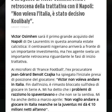
retroscena della trattativa con il Napoli:
"Non voleva l'Italia, è stato decisivo
Koulibaly".
SPORT TODAY
Victor Osimhen
sarà il primo grande acquisto del
Napoli
di De Laurentiis in questa anomala estate
calcistica: il centravanti nigeriano arriverà a fronte di
un importante investimento, ma l'ex agente svela un
importante retroscena riguardante le fasi di inizio
trattativa.
Ai microfoni di 'France Football', l'ex procuratore
Jean-Gérard Benoit Czajka
ha spiegato l'iniziale presa
di posizione del giocatore: "
Victor non voleva andare
in Italia
. Fin dall’inizio, è rimasto bloccato sull’idea di
giocare in Serie A. Mi ha detto che i
problemi di
razzismo lo spaventavano
e che non se la sentiva. Mi
ha anche detto a marzo-aprile: '
Non voglio andare a
giocare in Italia neanche se la Juventus mi dà € 10
milioni netti all’anno
'".