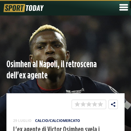
Osimhen al Napoli, il retroscena
dell'ex agente
29 LUGLIO
CALCIO/CALCIOMERCATO
L'ex agente di Victor Osimhen svela i