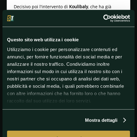
Decisivo poi l'intervento di
Koulibaly
, che ha già
avuto problemi di razzismo in prima persona nel
campionato italiano: "A inizio luglio abbiamo
incontrato Giuntoli, Gattuso e De Laurentiis, persona
con valori ed esperienza che sembrava aver convinto
Victor. Osimhen ha parlato anche con Koulibaly, il
Questo sito web utilizza i cookie
quale è stato decisivo nella sua scelta per andare a
Napoli".
Utilizziamo i cookie per personalizzare contenuti ed
annunci, per fornire funzionalità dei social media e per
Importante anche l'offerta economica messa sul
analizzare il nostro traffico. Condividiamo inoltre
piatto dalla dirigenza azzurra: "A 21 anni vedere che
il Napoli ti offre un ruolo da titolare con un contratto
informazioni sul modo in cui utilizza il nostro sito con i
netto di 30 mln di euro in sei anni aiuta".
nostri partner che si occupano di analisi dei dati web,
pubblicità e social media, i quali potrebbero combinarle
con altre informazioni che ha fornito loro o che hanno
#Calciomercato
#Francia
#Ligue1
#Lille
#Napoli
raccolto dal suo utilizzo dei loro servizi.
Mostra dettagli