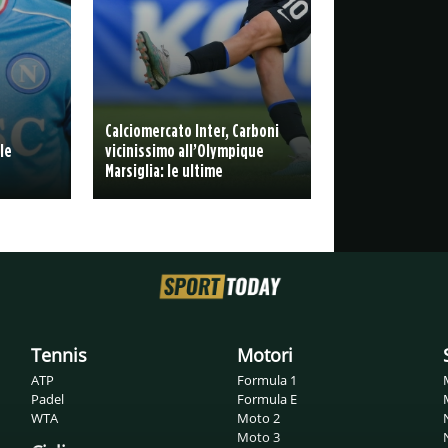
Calciomercato Inter, Carboni
le
vicinissimo all’Olympique
Marsiglia: le ultime
Tennis
Motori
ATP
Formula 1
Padel
Formula E
WTA
Moto 2
Moto 3