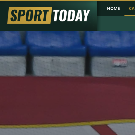
HOME
CA
PRIMA PAGINA
COPPA D'AFRICA
COPPA D'ASIA
PROBABILI FO