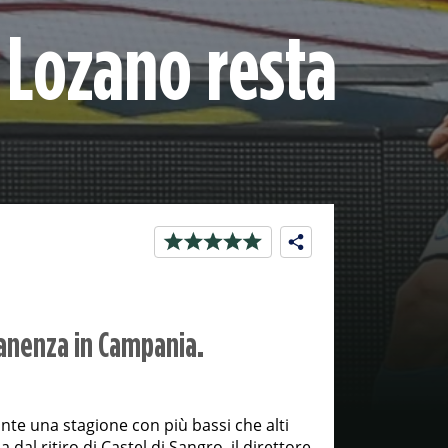
 Lozano resta
anenza in Campania.
te una stagione con più bassi che alti
al ritiro di Castel di Sangro, il direttore