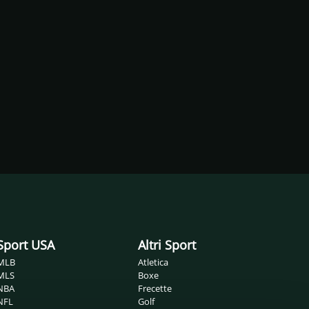
Sport USA
Altri Sport
MLB
Atletica
MLS
Boxe
NBA
Frecette
NFL
Golf