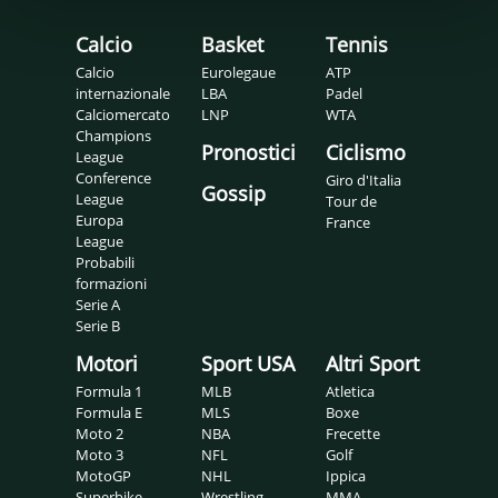
Calcio
Basket
Tennis
Calcio
Eurolegaue
ATP
internazionale
LBA
Padel
Calciomercato
LNP
WTA
Champions
Pronostici
Ciclismo
League
Conference
Giro d'Italia
Gossip
League
Tour de
Europa
France
League
Probabili
formazioni
Serie A
Serie B
Motori
Sport USA
Altri Sport
Formula 1
MLB
Atletica
Formula E
MLS
Boxe
Moto 2
NBA
Frecette
Moto 3
NFL
Golf
MotoGP
NHL
Ippica
Superbike
Wrestling
MMA