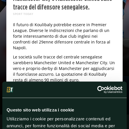
tracce del difensore senegalese.
SPORT TODAY
Il futuro di Koulibaly potrebbe essere in Premier
League. Diverse le indiscrezioni che parlano di un
forte interessamento di due club inglesi nei
confronti del 29enne difensore centrale in forza al
Napoli.
Le società sulle tracce del centrale senegalese
sarebbero Manchester United e Manchester City. Un
vero e proprio derby di Manchester per aggiudicarsi
il fuoriclasse azzurro. La quotazione di Koulibaly
resta di almeno 90 milioni di euro.
#Calciomercato
#K.Koulibaly
#KalidouKoulibaly
Questo sito web utilizza i cookie
#Napoli
#SerieA
Utilizziamo i cookie per personalizzare contenuti ed
annunci, per fornire funzionalità dei social media e per