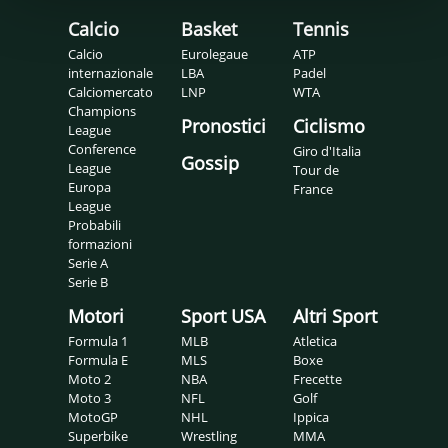
Calcio
Basket
Tennis
Calcio
Eurolegaue
ATP
internazionale
LBA
Padel
Calciomercato
LNP
WTA
Champions
Pronostici
Ciclismo
League
Conference
Giro d'Italia
Gossip
League
Tour de
Europa
France
League
Probabili
formazioni
Serie A
Serie B
Motori
Sport USA
Altri Sport
Formula 1
MLB
Atletica
Formula E
MLS
Boxe
Moto 2
NBA
Frecette
Moto 3
NFL
Golf
MotoGP
NHL
Ippica
Superbike
Wrestling
MMA