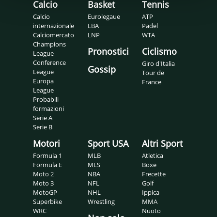
Calcio
Basket
Tennis
Calcio
Eurolegaue
ATP
internazionale
LBA
Padel
Calciomercato
LNP
WTA
Champions
Pronostici
Ciclismo
League
Conference
Giro d'Italia
Gossip
League
Tour de
Europa
France
League
Probabili
formazioni
Serie A
Serie B
Motori
Sport USA
Altri Sport
Formula 1
MLB
Atletica
Formula E
MLS
Boxe
Moto 2
NBA
Frecette
Moto 3
NFL
Golf
MotoGP
NHL
Ippica
Superbike
Wrestling
MMA
WRC
Nuoto