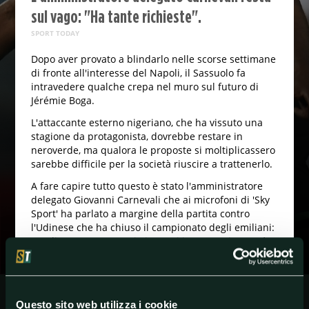
sul vago: "Ha tante richieste".
SPORT TODAY
Dopo aver provato a blindarlo nelle scorse settimane
di fronte all'interesse del Napoli, il Sassuolo fa
intravedere qualche crepa nel muro sul futuro di
Jérémie Boga.
L'attaccante esterno nigeriano, che ha vissuto una
stagione da protagonista, dovrebbe restare in
neroverde, ma qualora le proposte si moltiplicassero
sarebbe difficile per la società riuscire a trattenerlo.
A fare capire tutto questo è stato l'amministratore
delegato Giovanni Carnevali che ai microfoni di 'Sky
Sport' ha parlato a margine della partita contro
l'Udinese che ha chiuso il campionato degli emiliani:
"Vogliamo mantenere i giocatori importanti. Boga è
uno di coloro che ha tante richieste, ma crediamo
che abbia un potenziale per crescere non
indifferente e che possa farlo con noi. Vedremo cosa
succederà”.
Questo sito web utilizza i cookie