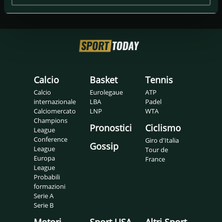
Calcio
Basket
Tennis
Calcio
Eurolegaue
ATP
internazionale
LBA
Padel
Calciomercato
LNP
WTA
Champions
Pronostici
Ciclismo
League
Conference
Giro d'Italia
Gossip
League
Tour de
Europa
France
League
Probabili
formazioni
Serie A
Serie B
Motori
Sport USA
Altri Sport