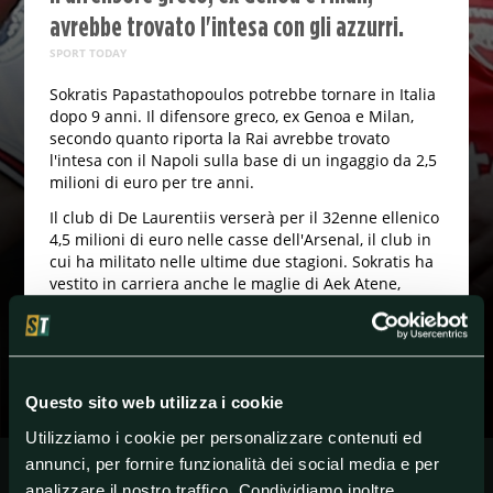
avrebbe trovato l'intesa con gli azzurri.
SPORT TODAY
Sokratis Papastathopoulos potrebbe tornare in Italia
dopo 9 anni. Il difensore greco, ex Genoa e Milan,
secondo quanto riporta la Rai avrebbe trovato
l'intesa con il Napoli sulla base di un ingaggio da 2,5
milioni di euro per tre anni.
Il club di De Laurentiis verserà per il 32enne ellenico
4,5 milioni di euro nelle casse dell'Arsenal, il club in
cui ha militato nelle ultime due stagioni. Sokratis ha
vestito in carriera anche le maglie di Aek Atene,
Werder Brema e Borussia Dortmund.
#Calciomercato
#Napoli
#SerieA
Questo sito web utilizza i cookie
Utilizziamo i cookie per personalizzare contenuti ed
annunci, per fornire funzionalità dei social media e per
analizzare il nostro traffico. Condividiamo inoltre