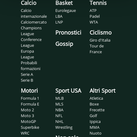
Calcio
Basket
Tennis
Calcio
Eurolegaue
ATP
internazionale
LBA
Padel
Calciomercato
LNP
WTA
Champions
Pronostici
Ciclismo
League
Conference
Giro d'Italia
Gossip
League
Tour de
Europa
France
League
Probabili
formazioni
Serie A
Serie B
Motori
Sport USA
Altri Sport
Formula 1
MLB
Atletica
Formula E
MLS
Boxe
Moto 2
NBA
Frecette
Moto 3
NFL
Golf
MotoGP
NHL
Ippica
Superbike
Wrestling
MMA
WRC
Nuoto