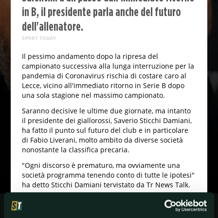
in B, il presidente parla anche del futuro
dell'allenatore.
SPORT TODAY
Il pessimo andamento dopo la ripresa del
campionato successiva alla lunga interruzione per la
pandemia di Coronavirus rischia di costare caro al
Lecce, vicino all'immediato ritorno in Serie B dopo
una sola stagione nel massimo campionato.
Saranno decisive le ultime due giornate, ma intanto
il presidente dei giallorossi, Saverio Sticchi Damiani,
ha fatto il punto sul futuro del club e in particolare
di Fabio Liverani, molto ambito da diverse società
nonostante la classifica precaria.
"Ogni discorso è prematuro, ma ovviamente una
società programma tenendo conto di tutte le ipotesi"
ha detto Sticchi Damiani tervistato da Tr News Talk.
Poi un chiaro invito al tecnico: "Liverani ci ha dato
tanto, dico solo una cosa che vale per lui e per