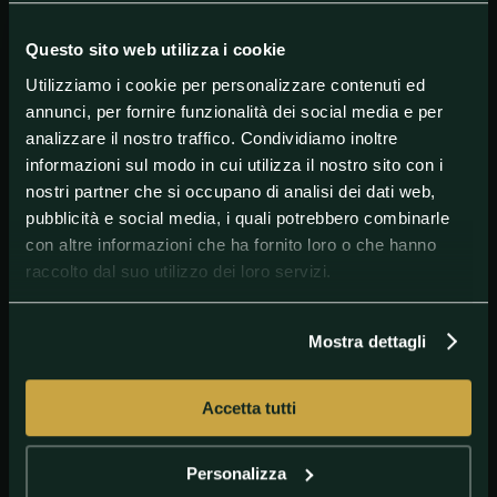
chiunque altro: chi sta nel Lecce ci sta perché
onorato di starci, non perché fa un favore a
qualcuno. Se ci sono gli stimoli si resta in questa
Questo sito web utilizza i cookie
squadra, se gli stimoli mancano allora meglio che
Utilizziamo i cookie per personalizzare contenuti ed
va".
annunci, per fornire funzionalità dei social media e per
analizzare il nostro traffico. Condividiamo inoltre
informazioni sul modo in cui utilizza il nostro sito con i
#Calciomercato
#Lecce
nostri partner che si occupano di analisi dei dati web,
pubblicità e social media, i quali potrebbero combinarle
con altre informazioni che ha fornito loro o che hanno
raccolto dal suo utilizzo dei loro servizi.
Mostra dettagli
Accetta tutti
@GETTY IMAGES
liverani
Personalizza