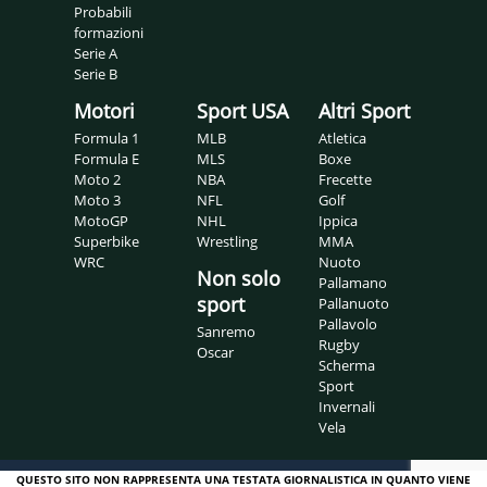
Probabili
formazioni
Serie A
Serie B
Motori
Sport USA
Altri Sport
Formula 1
MLB
Atletica
Formula E
MLS
Boxe
Moto 2
NBA
Frecette
Moto 3
NFL
Golf
MotoGP
NHL
Ippica
Superbike
Wrestling
MMA
WRC
Nuoto
Non solo
Pallamano
sport
Pallanuoto
Pallavolo
Sanremo
Rugby
Oscar
Scherma
Sport
Invernali
Vela
QUESTO SITO NON RAPPRESENTA UNA TESTATA GIORNALISTICA IN QUANTO VIENE