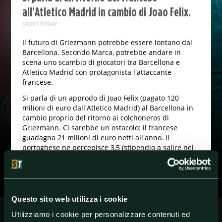
all'Atletico Madrid in cambio di Joao Felix.
SPORT TODAY
Il futuro di Griezmann potrebbe essere lontano dal
Barcellona. Secondo Marca, potrebbe andare in
scena uno scambio di giocatori tra Barcellona e
Atletico Madrid con protagonista l'attaccante
francese.
Si parla di un approdo di Joao Felix (pagato 120
milioni di euro dall'Atletico Madrid) al Barcellona in
cambio proprio del ritorno ai colchoneros di
Griezmann. Ci sarebbe un ostacolo: il francese
guadagna 21 milioni di euro netti all'anno. Il
portoghese ne percepisce 3,5 (stipendio a salire nel
corso degli anni).
#A.Griezmann
#AntoineGriezmann
#Barcellona
Questo sito web utilizza i cookie
#Calciomercato
#PrimeraDivisión
#Spagna
Utilizziamo i cookie per personalizzare contenuti ed