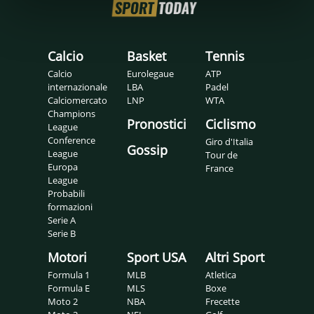
Calcio
Basket
Tennis
Calcio
Eurolegaue
ATP
internazionale
LBA
Padel
Calciomercato
LNP
WTA
Champions
Pronostici
Ciclismo
League
Conference
Giro d'Italia
Gossip
League
Tour de
Europa
France
League
Probabili
formazioni
Serie A
Serie B
Motori
Sport USA
Altri Sport
Formula 1
MLB
Atletica
Formula E
MLS
Boxe
Moto 2
NBA
Frecette