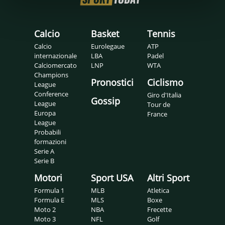
Calcio
Basket
Tennis
Calcio
Eurolegaue
ATP
internazionale
LBA
Padel
Calciomercato
LNP
WTA
Champions
Pronostici
Ciclismo
League
Conference
Giro d'Italia
Gossip
League
Tour de
Europa
France
League
Probabili
formazioni
Serie A
Serie B
Motori
Sport USA
Altri Sport
Formula 1
MLB
Atletica
Formula E
MLS
Boxe
Moto 2
NBA
Frecette
Moto 3
NFL
Golf