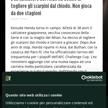
togliere gli scarpini dal chiodo. Non gioca
da due stagioni
SPORT TODAY
Keisuke Honda torna in campo. All’età di 38 anni il
calciatore giapponese, vecchia conoscenza della
Serie A con la maglia del Milan, ha deciso di togliere
gli scarpini dal chiodo e tornare a giocare. Dopo due
anni di stop, Honda riparte in Asia, dal Buthan, con la
casacca del Paro FC che ha ufficializzato l’arrivo del
trequartista per i playoff dell'AFC Challenge Cup. L’ex
rossonero aggiunge così una nuova tappa ad una
carriera molto particolare, caratterizzata da
esperienze in tutto il mondo: dall’Olanda con il
Vitesse al Brasile con il Botafogo, dal Messico con il
Pachuca all’ Azerbaigian, dalla Lituania all’Australia.
Questo sito web utilizza i cookie
#calcio
#Giappone
#Honda
#Milan
Utilizziamo i cookie per personalizzare contenuti ed