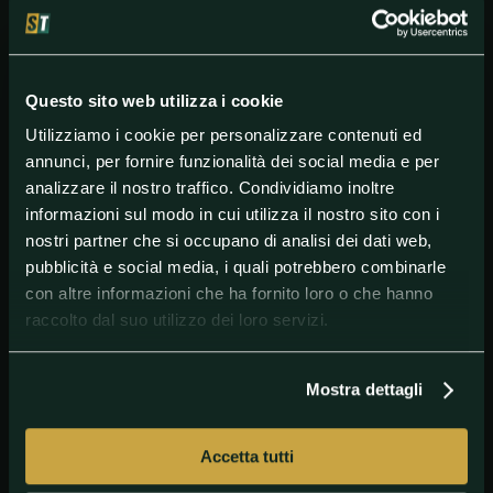
versato già un milione di euro per bloccarlo negli
scorsi mesi. L'operazione alla fine ha avuto un costo
complessivo di 4,5 miloni di euro.
Maia con i blaugrana ha firmato un contratto fino al
Questo sito web utilizza i cookie
2025, nel quale è presente una clausola da 300
Utilizziamo i cookie per personalizzare contenuti ed
milioni di euro. Inizialmente sarà aggregato al
Barcellona B.
annunci, per fornire funzionalità dei social media e per
analizzare il nostro traffico. Condividiamo inoltre
informazioni sul modo in cui utilizza il nostro sito con i
nostri partner che si occupano di analisi dei dati web,
#Barcellona
#Calciomercato
#PrimeraDivisión
pubblicità e social media, i quali potrebbero combinarle
#Spagna
con altre informazioni che ha fornito loro o che hanno
raccolto dal suo utilizzo dei loro servizi.
Mostra dettagli
Accetta tutti