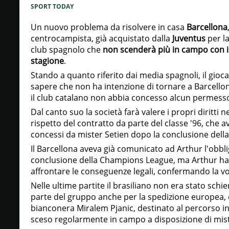
SPORT TODAY
Un nuovo problema da risolvere in casa
Barcellona
centrocampista, già acquistato dalla
Juventus
per l
club spagnolo che
non scenderà più in campo con i 
stagione
.
Stando a quanto riferito dai media spagnoli, il gioca
sapere che non ha intenzione di tornare a Barcello
il club catalano non abbia concesso alcun permess
Dal canto suo la società farà valere i propri diritti 
rispetto del contratto da parte del classe '96, che a
concessi da mister Setien dopo la conclusione della
Il Barcellona aveva già comunicato ad Arthur l'obblig
conclusione della Champions League, ma Arthur ha 
affrontare le conseguenze legali, confermando la vol
Nelle ultime partite il brasiliano non era stato schi
parte del gruppo anche per la spedizione europea,
bianconera Miralem Pjanic, destinato al percorso inv
sceso regolarmente in campo a disposizione di mist