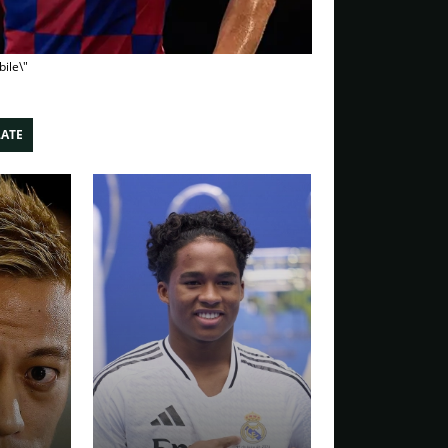
ile\"
LATE