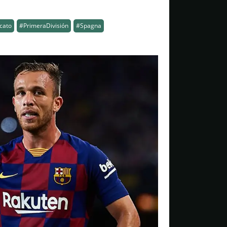
cato
#PrimeraDivisión
#Spagna