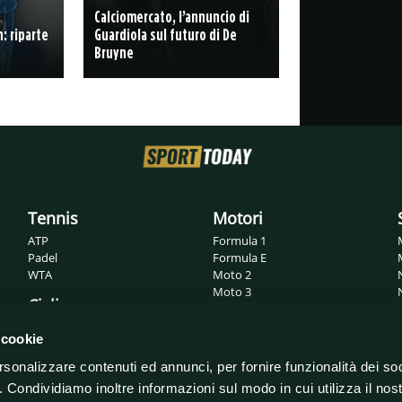
Calciomercato, l’annuncio di
: riparte
Guardiola sul futuro di De
Bruyne
Tennis
Motori
ATP
Formula 1
Padel
Formula E
WTA
Moto 2
Moto 3
Ciclismo
MotoGP
Superbike
Giro d'Italia
 cookie
WRC
Tour de France
rsonalizzare contenuti ed annunci, per fornire funzionalità dei so
o. Condividiamo inoltre informazioni sul modo in cui utilizza il nost