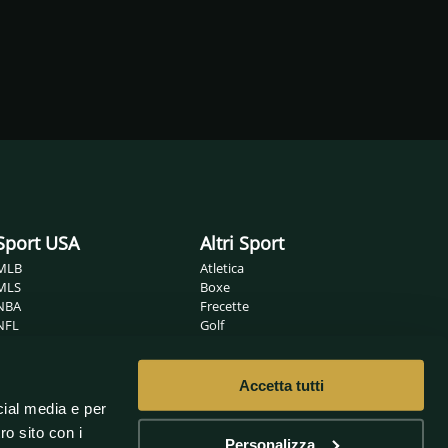
Sport USA
Altri Sport
MLB
Atletica
MLS
Boxe
NBA
Frecette
NFL
Golf
NHL
Ippica
Wrestling
MMA
Nuoto
Accetta tutti
Non solo sport
Pallamano
cial media e per
Pallanuoto
Sanremo
ro sito con i
Pallavolo
Oscar
Personalizza