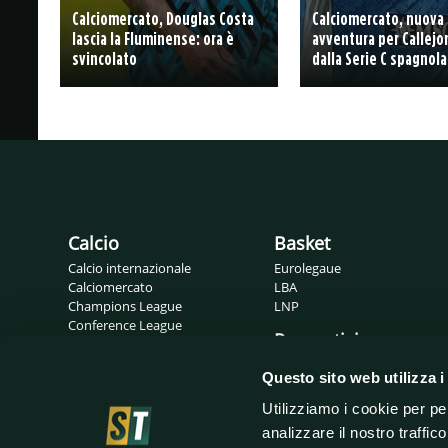
Calciomercato, Douglas Costa
Calciomercato, nuova
lascia la Fluminense: ora è
avventura per Callejon
svincolato
dalla Serie C spagnola
Calcio
Basket
Calcio internazionale
Eurolegaue
Calciomercato
LBA
Champions League
LNP
Conference League
Pronostici
Europa League
Probabili formazioni
Gossip
Questo sito web utilizza i
Serie A
Serie B
Utilizziamo i cookie per pe
analizzare il nostro traffic