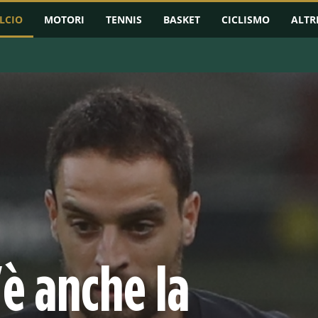
LCIO
MOTORI
TENNIS
BASKET
CICLISMO
ALTR
RMAZIONI
CHAMPIONS LEAGUE
EUROPA LEAGUE
CONFERENCE L
è anche la