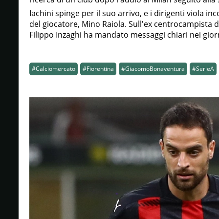
Iachini spinge per il suo arrivo, e i dirigenti viola 
del giocatore, Mino Raiola. Sull'ex centrocampista d
Filippo Inzaghi ha mandato messaggi chiari nei giorn
#Calciomercato
#Fiorentina
#GiacomoBonaventura
#SerieA