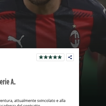
erie A.
entura, attualmente svincolato e alla
 scadenza del contratto.