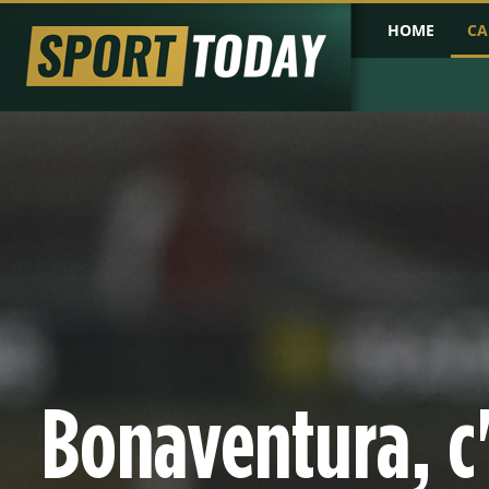
HOME
CA
PRIMA PAGINA
COPPA D'AFRICA
COPPA D'ASIA
PROBABILI FO
Bonaventura, c'