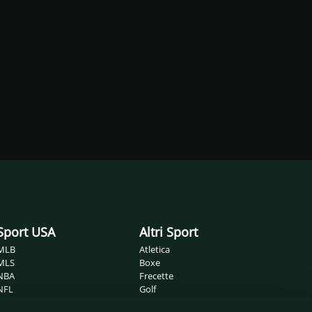
Sport USA
Altri Sport
MLB
Atletica
MLS
Boxe
NBA
Frecette
NFL
Golf
NHL
Ippica