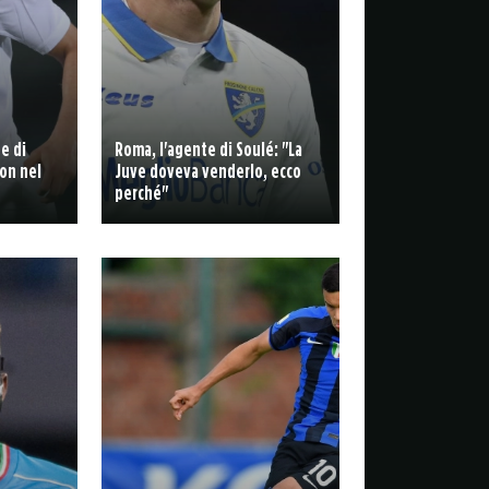
de di
Roma, l'agente di Soulé: "La
on nel
Juve doveva venderlo, ecco
perché"