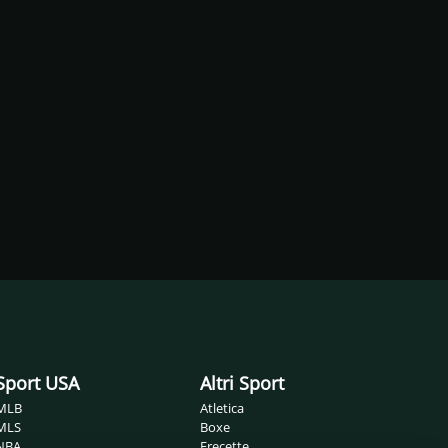
Sport USA
Altri Sport
MLB
Atletica
MLS
Boxe
NBA
Frecette