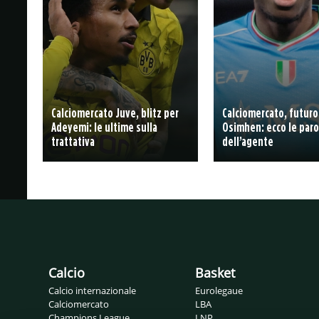
Calciomercato Juve, blitz per
Calciomercato, futuro
Adeyemi: le ultime sulla
Osimhen: ecco le paro
trattativa
dell’agente
Calcio
Basket
Calcio internazionale
Eurolegaue
Calciomercato
LBA
Champions League
LNP