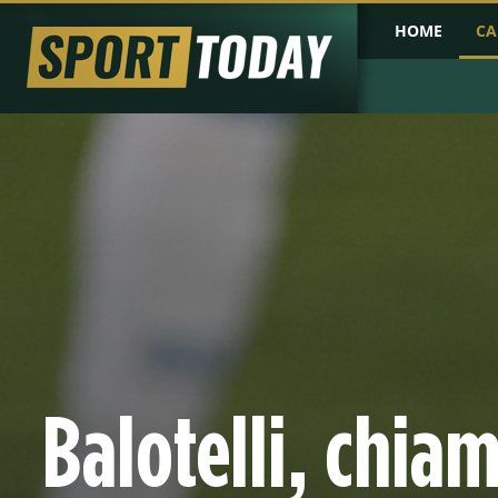
HOME
CA
PRIMA PAGINA
COPPA D'AFRICA
COPPA D'ASIA
PROBABILI FO
Balotelli, chiam