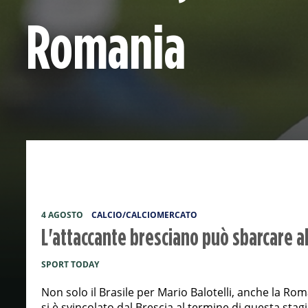
Romania
4 AGOSTO
CALCIO/CALCIOMERCATO
L'attaccante bresciano può sbarcare al 
SPORT TODAY
Non solo il Brasile per Mario Balotelli, anche la Ro
si è svincolato dal Brescia al termine di questa stag