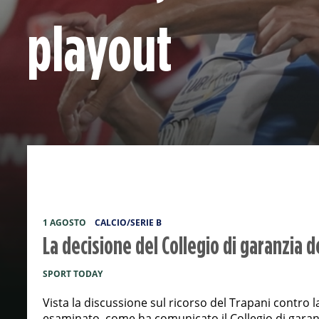
playout
1 AGOSTO
CALCIO/SERIE B
La decisione del Collegio di garanzia d
SPORT TODAY
Vista la discussione sul ricorso del Trapani contro 
esaminato, come ha comunicato il Collegio di garanzi