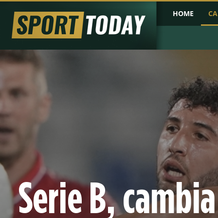
HOME
CA
PRIMA PAGINA
COPPA D'AFRICA
COPPA D'ASIA
PROBABILI FO
Serie B, cambia