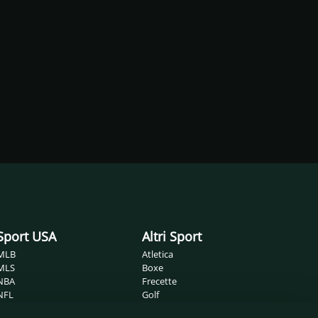
Sport USA
Altri Sport
MLB
Atletica
MLS
Boxe
NBA
Frecette
NFL
Golf
NHL
Ippica