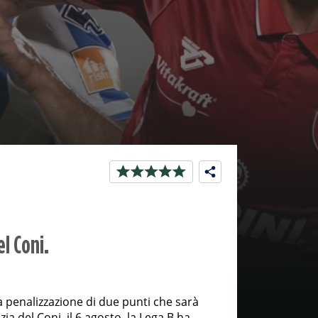
el Coni.
la penalizzazione di due punti che sarà
a del Coni, il 6 agosto, la Lega B ha