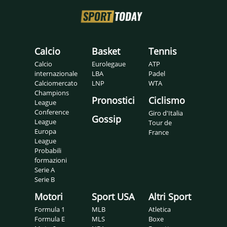
Calcio
Basket
Tennis
Calcio
Eurolegaue
ATP
internazionale
LBA
Padel
Calciomercato
LNP
WTA
Champions
Pronostici
Ciclismo
League
Conference
Giro d'Italia
Gossip
League
Tour de
Europa
France
League
Probabili
formazioni
Serie A
Serie B
Motori
Sport USA
Altri Sport
Formula 1
MLB
Atletica
Formula E
MLS
Boxe