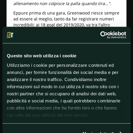
allenamento non colpisce la palla quando tira...".
Eppure prima di una gara, Greenwood riesce sempre
ad essere al meglio, tanto da far registrare numeri
incredibili: ai 18 goal del 2019/2020, va tra l'altro
aggiunto uno segnato in Primavera, unica occasione
in cui ha giocato per aiutare i pari età.
La Primavera del Manchester United è però ormai
troppo stretta per Greenwood, pupillo di
Questo sito web utilizza i cookie
Solskjaer:
"Non ci sorprende più nel vederlo segnare.
Ho finito gli aggettivi per lui, è un grande goleador".
Utilizziamo i cookie per personalizzare contenuti ed
annunci, per fornire funzionalità dei social media e per
Ora la possibilità di guidare il Manchester United
anche in Europa League: per alzare l'asticella ed
analizzare il nostro traffico. Condividiamo inoltre
essere realmente uno dei nuovi fenomeni del calcio
informazioni sul modo in cui utilizza il nostro sito con i
mondiale.
nostri partner che si occupano di analisi dei dati web,
pubblicità e social media, i quali potrebbero combinarle
con altre informazioni che ha fornito loro o che hanno
#Inghilterra
#ManchesterUnited
raccolto dal suo utilizzo dei loro servizi.
#ManchesterUnitedvWestHamUnited
#PremierLeague
#WestHamUnited