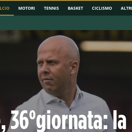
LCIO
MOTORI
TENNIS
BASKET
CICLISMO
ALTR
RMAZIONI
CHAMPIONS LEAGUE
EUROPA LEAGUE
CONFERENCE L
 36°giornata: la