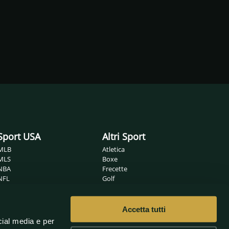
Sport USA
Altri Sport
MLB
Atletica
MLS
Boxe
NBA
Frecette
NFL
Golf
NHL
Ippica
Wrestling
MMA
Nuoto
Accetta tutti
Non solo sport
Pallamano
cial media e per
Pallanuoto
Sanremo