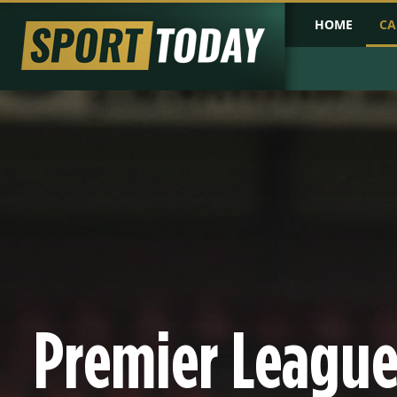
HOME
CA
PRIMA PAGINA
COPPA D'AFRICA
COPPA D'ASIA
PROBABILI FO
Premier League,