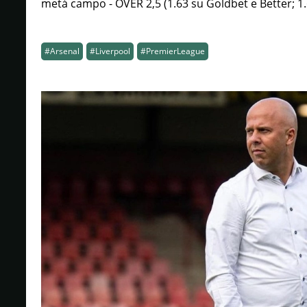
metà campo - OVER 2,5 (1.63 su Goldbet e Better; 1.6
#Arsenal
#Liverpool
#PremierLeague