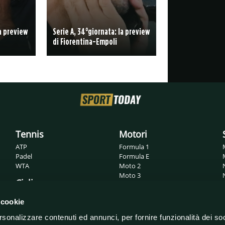
la preview
Serie A, 34°giornata: la preview
di Fiorentina-Empoli
Tennis
Motori
ATP
Formula 1
Padel
Formula E
WTA
Moto 2
Moto 3
Ciclismo
MotoGP
Superbike
Giro d'Italia
 cookie
WRC
Tour de France
rsonalizzare contenuti ed annunci, per fornire funzionalità dei so