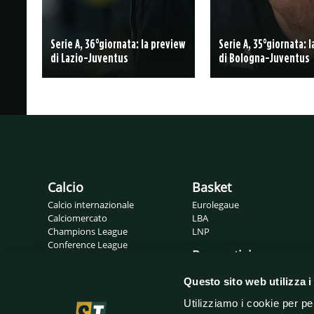
Serie A, 36°giornata: la preview
Serie A, 35°giornata: 
di Lazio-Juventus
di Bologna-Juventus
Calcio
Basket
Calcio internazionale
Eurolegaue
Calciomercato
LBA
Champions League
LNP
Conference League
Pronostici
Europa League
Probabili formazioni
Gossip
Questo sito web utilizza i
Serie A
Serie B
Utilizziamo i cookie per pe