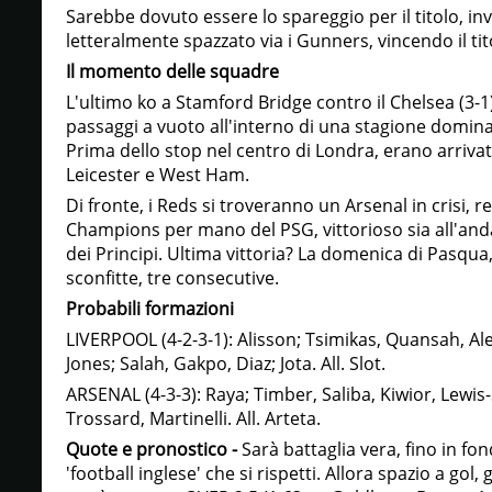
Sarebbe dovuto essere lo spareggio per il titolo, inv
letteralmente spazzato via i Gunners, vincendo il tit
Il momento delle squadre
L'ultimo ko a Stamford Bridge contro il Chelsea (3-
passaggi a vuoto all'interno di una stagione dominata
Prima dello stop nel centro di Londra, erano arrivati
Leicester e West Ham.
Di fronte, i Reds si troveranno un Arsenal in crisi, r
Champions per mano del PSG, vittorioso sia all'andat
dei Principi. Ultima vittoria? La domenica di Pasqua,
sconfitte, tre consecutive.
Probabili formazioni
LIVERPOOL (4-2-3-1): Alisson; Tsimikas, Quansah, A
Jones; Salah, Gakpo, Diaz; Jota. All. Slot.
ARSENAL (4-3-3): Raya; Timber, Saliba, Kiwior, Lewis
Trossard, Martinelli. All. Arteta.
Quote e pronostico -
Sarà battaglia vera, fino in fo
'football inglese' che si rispetti. Allora spazio a gol