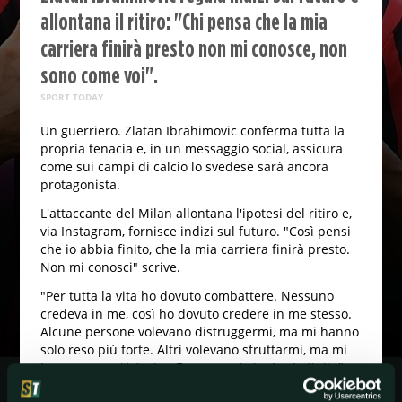
allontana il ritiro: "Chi pensa che la mia
carriera finirà presto non mi conosce, non
sono come voi".
SPORT TODAY
Un guerriero. Zlatan Ibrahimovic conferma tutta la
propria tenacia e, in un messaggio social, assicura
come sui campi di calcio lo svedese sarà ancora
protagonista.
L'attaccante del Milan allontana l'ipotesi del ritiro e,
via Instagram, fornisce indizi sul futuro. "Così pensi
che io abbia finito, che la mia carriera finirà presto.
Non mi conosci" scrive.
"Per tutta la vita ho dovuto combattere. Nessuno
credeva in me, così ho dovuto credere in me stesso.
Alcune persone volevano distruggermi, ma mi hanno
solo reso più forte. Altri volevano sfruttarmi, ma mi
hanno reso più furbo. E ora pensi che io sia finito".
Il fuoriclasse scandinavo, a dispetto dei 38 anni,