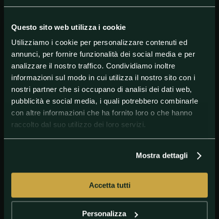
mostra grinta e voglia di essere protagonista. "Per
tutti voi ho solo una cosa da dire: non sono come voi,
perché non sono voi. Perché io sono Zlatan
Questo sito web utilizza i cookie
Ibrahimovic, e mi sto solo riscaldando".
Utilizziamo i cookie per personalizzare contenuti ed
annunci, per fornire funzionalità dei social media e per
analizzare il nostro traffico. Condividiamo inoltre
#Milan
#SerieA
#ZlatanIbrahimović
informazioni sul modo in cui utilizza il nostro sito con i
#ZlatanIbrahimovic
nostri partner che si occupano di analisi dei dati web,
pubblicità e social media, i quali potrebbero combinarle
con altre informazioni che ha fornito loro o che hanno
raccolto dal suo utilizzo dei loro servizi.
Mostra dettagli
Accetta tutti
GETTY
Zlatan Ibrahimovic AC Milan 2019-20
Personalizza