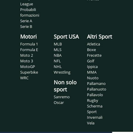
League
Probabili
formazioni
Serie A
Serie B
Motori
Sport USA
Altri Sport
Formula 1
MLB
Atletica
Formula E
MLS
Boxe
Moto 2
NBA
Frecette
Moto 3
NFL
Golf
MotoGP
NHL
Ippica
Superbike
Wrestling
MMA
WRC
Nuoto
Non solo
Pallamano
sport
Pallanuoto
Pallavolo
Sanremo
Rugby
Oscar
Scherma
Sport
Invernali
Vela