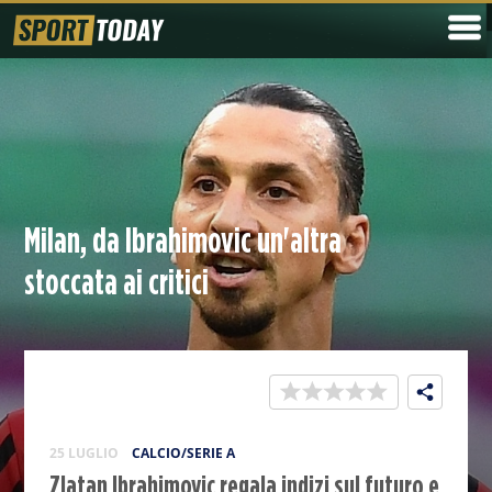
Milan, da Ibrahimovic un'altra
stoccata ai critici
25 LUGLIO
CALCIO/SERIE A
Zlatan Ibrahimovic regala indizi sul futuro e