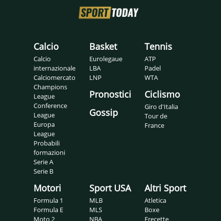
Calcio
Basket
Tennis
Calcio
Eurolegaue
ATP
internazionale
LBA
Padel
Calciomercato
LNP
WTA
Champions
Pronostici
Ciclismo
League
Conference
Giro d'Italia
Gossip
League
Tour de
Europa
France
League
Probabili
formazioni
Serie A
Serie B
Motori
Sport USA
Altri Sport
Formula 1
MLB
Atletica
Formula E
MLS
Boxe
Moto 2
NBA
Frecette