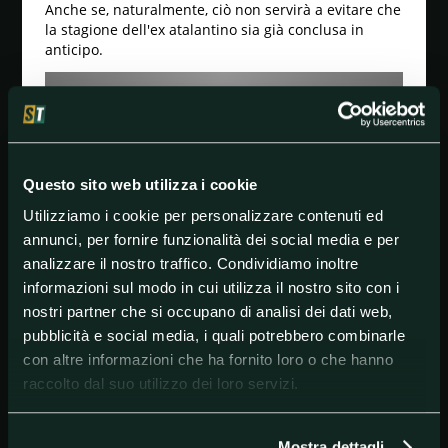
Anche se, naturalmente, ciò non servirà a evitare che
la stagione dell'ex atalantino sia già conclusa in
anticipo.
Questo sito web utilizza i cookie
Utilizziamo i cookie per personalizzare contenuti ed
annunci, per fornire funzionalità dei social media e per
analizzare il nostro traffico. Condividiamo inoltre
Il trauma contusivo al ginocchio rimediato al Mapei
informazioni sul modo in cui utilizza il nostro sito con i
Stadium ha infatti costretto Conti a saltare le sfide
nostri partner che si occupano di analisi dei dati web,
contro l'
Atalanta
e contro la
Sampdoria.
E il discorso
pubblicità e social media, i quali potrebbero combinarle
non cambia per quella che i rossoneri affronteranno
con altre informazioni che ha fornito loro o che hanno
sabato sera contro il
Cagliari.
raccolto dal suo utilizzo dei loro servizi.
#Milan
#SerieA
Mostra dettagli