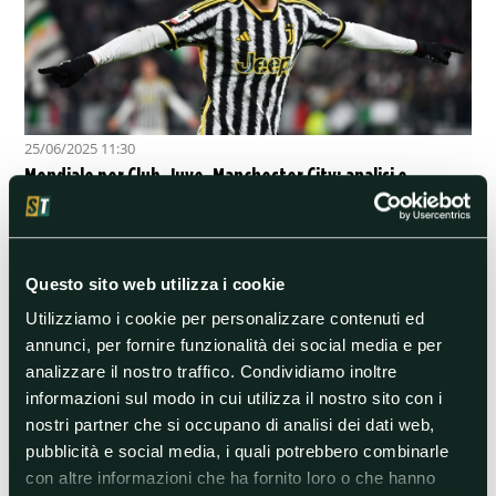
25/06/2025 11:30
Mondiale per Club, Juve-Manchester City: analisi e
pronostico
Già centrati gli ottavi di finale, i bianconeri di Igor Tudor e i campioni
in carica di Pep Guardiola si giocano il primo posto nel Gruppo G
Questo sito web utilizza i cookie
Calcio Estero
Utilizziamo i cookie per personalizzare contenuti ed
annunci, per fornire funzionalità dei social media e per
analizzare il nostro traffico. Condividiamo inoltre
informazioni sul modo in cui utilizza il nostro sito con i
nostri partner che si occupano di analisi dei dati web,
pubblicità e social media, i quali potrebbero combinarle
con altre informazioni che ha fornito loro o che hanno