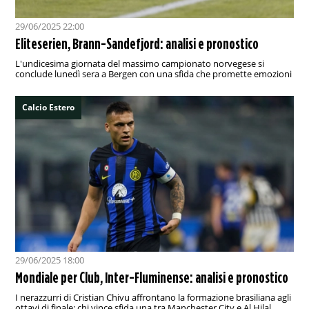
29/06/2025 22:00
Eliteserien, Brann-Sandefjord: analisi e pronostico
L'undicesima giornata del massimo campionato norvegese si
conclude lunedì sera a Bergen con una sfida che promette emozioni
Calcio Estero
29/06/2025 18:00
Mondiale per Club, Inter-Fluminense: analisi e pronostico
I nerazzurri di Cristian Chivu affrontano la formazione brasiliana agli
ottavi di finale: chi vince sfida una tra Manchester City e Al Hilal