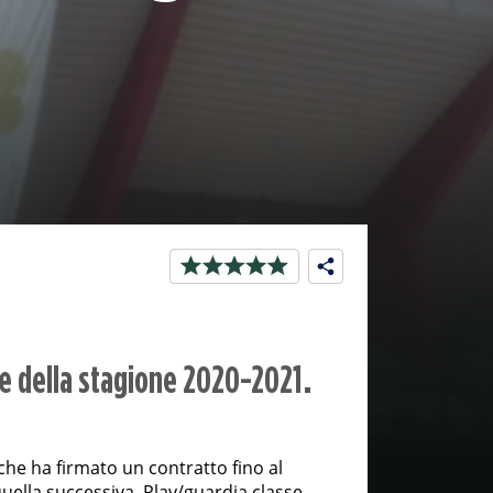
ne della stagione 2020-2021.
che ha firmato un contratto fino al
uella successiva. Play/guardia classe