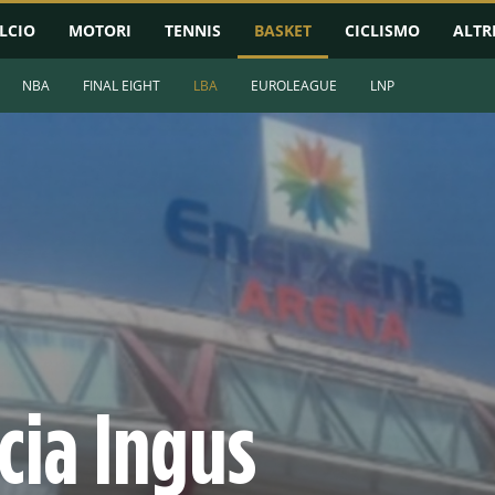
LCIO
MOTORI
TENNIS
BASKET
CICLISMO
ALTR
NBA
FINAL EIGHT
LBA
EUROLEAGUE
LNP
cia Ingus