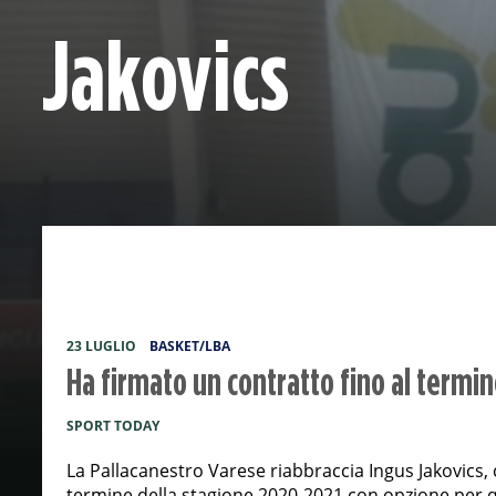
Jakovics
23 LUGLIO
BASKET/LBA
Ha firmato un contratto fino al termi
SPORT TODAY
La Pallacanestro Varese riabbraccia Ingus Jakovics, 
termine della stagione 2020-2021 con opzione per q