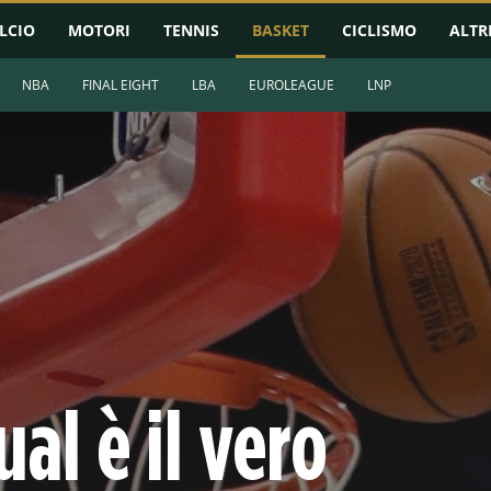
LCIO
MOTORI
TENNIS
BASKET
CICLISMO
ALTR
NBA
FINAL EIGHT
LBA
EUROLEAGUE
LNP
al è il vero