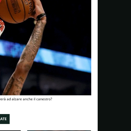
iverà ad alzare anche il canestro?
LATE