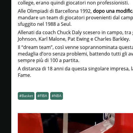
college, erano quindi giocatori non professionisti.
Alle Olimpiadi di Barcellona 1992,
dopo una modific
mandare un team di giocatori provenienti dal campi
sfuggito nel 1988 a Seul.
Allenati da coach Chuck Daly scesero in campo, tra gl
Johnson, Karl Malone, Pat Ewing e Charles Barkley.
Il “dream team”, così venne soprannominata questa 
medaglia d’oro senza problemi, battendo tutti gli a
sempre più di 100 a partita.
A distanza di 18 anni da questa singolare impresa, la
Fame.
#Basket
#FIBA
#NBA