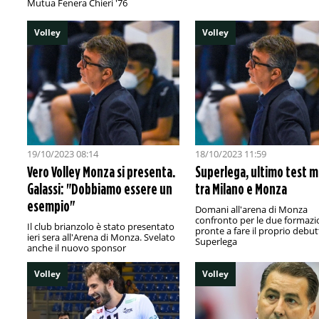
Mutua Fenera Chieri '76
Volley
Volley
19/10/2023 08:14
18/10/2023 11:59
Vero Volley Monza si presenta.
Superlega, ultimo test 
Galassi: "Dobbiamo essere un
tra Milano e Monza
esempio"
Domani all'arena di Monza
confronto per le due formazi
Il club brianzolo è stato presentato
pronte a fare il proprio debut
ieri sera all'Arena di Monza. Svelato
Superlega
anche il nuovo sponsor
Volley
Volley