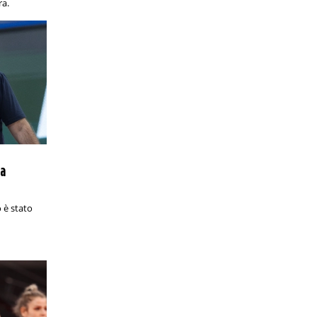
super classica del volley mondiale
ra.
PRONOSTICI/RACCHETTE
13:05
ATP Eastbourne, Fritz-Brooksby: analisi
e pronostico
Derby statunitense con il n. 5 della
classifica ATP favorito secondo i
bookmakers
PRONOSTICI/CALCIO ESTERO
11:10
Eliteserien, Bodø/Glimt-Sarpsborg 08:
analisi e pronostico
Una delle sfide più interessanti
ta
dell'undicesima giornata di Eliteserien
è in programma nel nord della
Norvegia
 è stato
PRONOSTICI/CALCIO ESTERO
11:05
La Juve e il Mondiale per Club, dagli
ottavi alla finale: cosa ne pensano i
bookmakers
Ecco le quote relative ai bianconeri
dopo la sconfitta contro il City e in vista
della sfida contro il Real Madrid