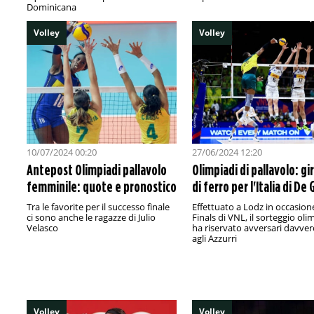
Dominicana
Volley
Volley
10/07/2024 00:20
27/06/2024 12:20
Antepost Olimpiadi pallavolo
Olimpiadi di pallavolo: g
femminile: quote e pronostico
di ferro per l'Italia di De 
Tra le favorite per il successo finale
Effettuato a Lodz in occasion
ci sono anche le ragazze di Julio
Finals di VNL, il sorteggio oli
Velasco
ha riservato avversari davver
agli Azzurri
Volley
Volley