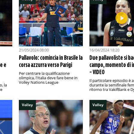
21/05/2024 08:00
16/04/2024 18:20
Pallavolo: comincia in Brasile la
Due pallavoliste si ba
e e
corsa azzurra verso Parigi
campo, momento di 
- VIDEO
Per centrare la qualificazione
olimpica, l'Italia deve fare bene in
Il particolare episodio è
Volley Nations League
o, la
durante la semifinale fem
le
ritorno tra VakifBank e D
Volley
Volley