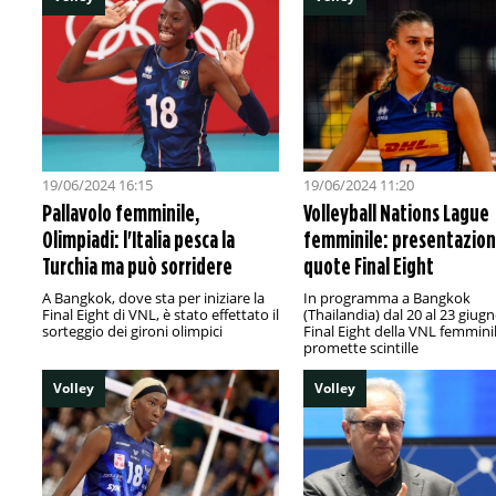
19/06/2024 16:15
19/06/2024 11:20
Pallavolo femminile,
Volleyball Nations Lague
Olimpiadi: l'Italia pesca la
femminile: presentazion
Turchia ma può sorridere
quote Final Eight
A Bangkok, dove sta per iniziare la
In programma a Bangkok
Final Eight di VNL, è stato effettato il
(Thailandia) dal 20 al 23 giugn
sorteggio dei gironi olimpici
Final Eight della VNL femmini
promette scintille
Volley
Volley