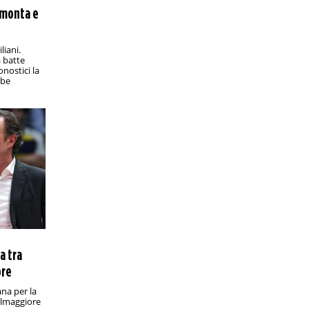
analisi e pronostico
imonta e
Valevole per la quattordicesima
giornata di Série B, Novorizontino-
Amazonas promette emozioni
liani.
a batte
PRONOSTICI/RACCHETTE
12:30
onostici la
Wimbledon 2025, Fognini-Alcaraz: analisi
ube
e pronostico
I bookie sono ovviamente schierati in
modo compatto in favore del n. 2 al
mondo
PRONOSTICI/SPORT VARI
2:20
Campionati italiani 2025, prova in linea:
analisi e pronostico
In programma domenica 29 giugno, la
corsa che assegna la maglia tricolore
promette scintille
PRONOSTICI/SPORT VARI
18:25
a tra
VNL uomini 2025, Brasile-Italia: analisi e
ore
pronostico
In programma sabato 28 giugno alle
ana per la
23:00 in Illinois, Brasile-Italia è una
almaggiore