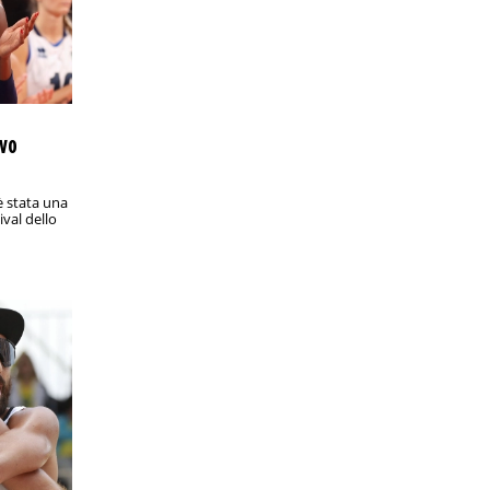
PRONOSTICI/RACCHETTE
9:15
ATP Maiorca, Moutet-Griekspoor: analisi
e pronostico
Finale inattesa sull’erba spagnola con il
transalpino che proverà a sorprendere
l’olandese
evo
PRONOSTICI/CALCIO ESTERO
18:15
Mondiale per Club, le favorite dei
bookmakers per il trionfo finale
 stata una
ival dello
Ecco le quote antepost sulla squadra
che vincerà la competizione FIFA in
corso negli Stati Uniti
PRONOSTICI/CALCIO ESTERO
14:15
MLS, San Jose Earthquakes-LA Galaxy:
analisi e pronostico
Una delle sfide più attese del weekend
di MLS è un derby californiano
PRONOSTICI/RACCHETTE
13:05
ATP Eastbourne, Fritz-Davidovich
Fokina: analisi e pronostico
I bookmakers esprimono una