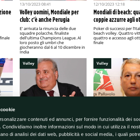
13/10/2023 08:41
12/10/2023 12:18
azione
Volley uomini, Mondiale per
Mondiali di beach: qu
club: c'è anche Perugia
coppie azzurre agli o
E' arrivata la rinuncia delle due
Poker di successi per l’Ita
squadre polacche, finaliste
beach volley. Quattro vit
finale
dell'ultima Champions League. Al
quattro e accesso agli ott
loro posto gli umbri che
finale
giocheranno dal 6 al 10 dicembre in
India
Volley
Volley
 cookie
11/10/2023 12:20
11/10/2023 10:35
rsonalizzare contenuti ed annunci, per fornire funzionalità dei so
a
Volley, Manfredi non si
Volley, a Roma riapron
o. Condividiamo inoltre informazioni sul modo in cui utilizza il nost
sbilancia sul dopo Mazzanti
porte del PalaTiziano
ano di analisi dei dati web, pubblicità e social media, i quali pot