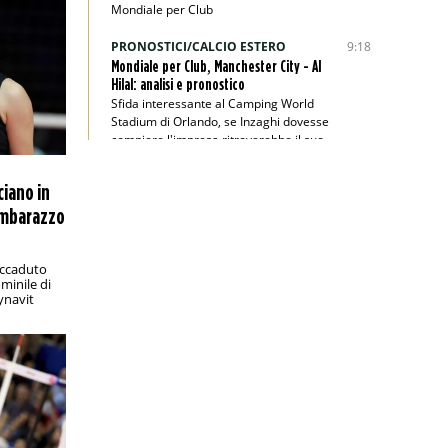
Mondiale per Club
PRONOSTICI/CALCIO ESTERO
9:18
Mondiale per Club, Manchester City - Al
Hilal: analisi e pronostico
Sfida interessante al Camping World
Stadium di Orlando, se Inzaghi dovesse
compiere l'impresa ritroverebbe il suo
passato
ciano in
PRONOSTICI/RACCHETTE
8:45
imbarazzo
Wimbledon 2025, Berrettini-Majchrzak:
analisi e pronostico
Il finalista dell’edizione 2021 parte
 accaduto
nettamente favorito secondo i bookie
minile di
ynavit
PRONOSTICI/CALCIO ESTERO
1:00
Veikkausliiga, KuPS-Gnistan: analisi e
pronostico
Valevole per la tredicesima giornata di
Veikkausliiga, KuPS-Gnistan si annuncia
emozionante
PRONOSTICI/CALCIO ESTERO
22:00