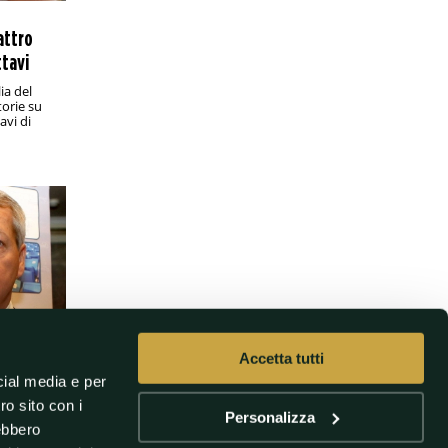
preferenza per il campione in carica
pur in svantaggio nei precedenti con lo
attro
spagnolo
ttavi
PRONOSTICI/CALCIO ESTERO
12:30
lia del
torie su
Mondiale per Club, Benfica-Chelsea:
avi di
analisi e pronostico
Le Aquile portoghesi sfidano i Blues di
Enzo Maresca agli ottavi: chi passa
affronta una tra Palmeiras e Botafogo
CALCIO/CALCIO INTERNAZIONALE
12:00
Mondiale per Club 2025, ottavi di finale:
la preview di Palmeiras-Botafogo
Derby tutto brasiliano domani alle 18 a
Philadelphia (Lincoln Financial Field): in
palio l'accesso ai quarti di finale
PRONOSTICI/CALCIO ESTERO
11:30
Accetta tutti
Allsvenskan, Hammarby-Halmstad: analisi
cial media e per
e pronostico
o le
ro sito con i
La tredicesima giornata di Allsvenskan
Personalizza
comincia sabato pomeriggio a
rebbero
Stoccolma con una sfida ricca di