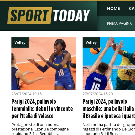
HOME
CA
PRIMA PAGINA
Volley
Volley
28/07/2024 19:15
27/07/2024 15:20
Parigi 2024, pallavolo
Parigi 2024, pallavolo
femminile: debutto vincente
maschile: una bella Itali
per l'Italia di Velasco
il Brasile e ipoteca i quart
Protagoniste di una buona
Nella prima partita del gruppo
prestazione, Egonu e compagne
ragazzi di Ferdinando De Gior
liquidano 3-1 la Repubblica
superano 3-1 il Brasile