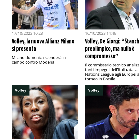
17/10/2023 10:23
16/10/2023 14:46
Volley, la nuova Allianz Milano
Volley, De Giorgi: “Stanch
si presenta
preolimpico, ma nulla è
compromesso”
Milano domenica scenderà in
campo contro Modena
Il commissario tecnico analizz
tanti impegni dell'Italia, dalla
Nations League agli Europei a
torneo in Brasile
Volley
Volley