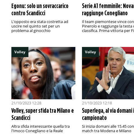
Egonu: solo un sovraccarico
Serie A1 femminile: Nova
contro Scandicci
raggiunge Conegliano
L’opposto era stata costretta ad
Il team piemontese vince con
uscire nel quinto set per un
Pinerolo e raggiunge la testa 
problema al ginocchio
classifica. Prima vittoria per 
Volley
Volley
21/10/2023 12:28
21/10/2023 12:18
Volley, super sfida tra Milano e
Superlega, al via domani i
Scandicci
campionato
Altra sfida interessante quella tra
Si inizia domani alle 15.45 con 
l'Imoco Conegliano e la Reale
match tra Modena e Milano