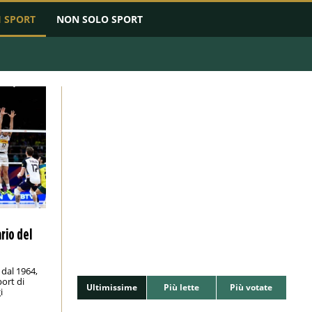
I SPORT
NON SOLO SPORT
ario del
dal 1964,
port di
Ultimissime
Più lette
Più votate
i