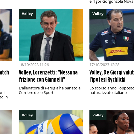
e l'Igor Gorgonzola Nova
Volley
Volley
18/10/2023 11:26
17/10/2023 12:28
match
Volley, Lorenzetti: "Nessuna
Volley, De Giorgi valu
frizione con Giannelli"
l'ipotesi Rychlicki
L'allenatore di Perugia ha parlato a
Lo scorso anno l'opposto
oni
Corriere dello Sport
naturalizzato italiano
to in
Volley
Volley