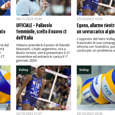
08/11/2023 16:45
23/10/2023 19:54
UFFICIALE - Pallavolo
Egonu, allarme rientr
ato
femminile, scelto il nuovo ct
un sovraccarico al gi
dell’Italia
L’opposto del Vero Volle
trascinato le sue compag
ne dal
Velasco prenderà il posto di Davide
vittoria con Scandicci, po
rrà
Mazzanti. L’italo-argentino, ora a
uscita per un problema al
o
Busto Arsizio, verrà presentato il 21
 CT
novembre ed entrerà in carica il 1°
gennaio 2024
Volley
Volley
22/10/2023 21:27
22/10/2023 20:50