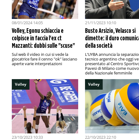
08/01/2024 14:05
21/11/2023 10:10
Volley, Egonu schiaccia e
Busto Arsizio, Velasco si
colpisce in faccia l'ex ct
dimette: il duro comunic
Mazzanti: dubbi sulle "scuse"
della società
Sul web il video in cui si vede la
L’UYBA annuncia la separazio
giocatrice fare il cenno "ok" lasciano
tecnico argentino che oggi ve
aperte varie interpretazioni
presentato al Centro Sportiv
Pavesi di Milano come nuovo
della Nazionale femminile
Volley
Volley
23/10/2023 10:33
22/10/2023 22:10