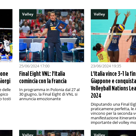
Volley
Volley
25/06/2024 17:00
23/06/2024 19:35
irone
Final Eight VNL: l'Italia
L'Italia vince 3-1 la fin
Giorgi
comincia con la Francia
Giappone e conquista
Volleyball Nations Le
e delle
In programma in Polonia dal 27 al
mpico
30 giugno, la Final Eight di VNL si
2024
o tosti
annuncia emozionante
Disputando una Final Eig
praticamene perfetta, le 
vincono per la seconda vo
manifestazione itinerant
importante del volley mo
Volley
Volley