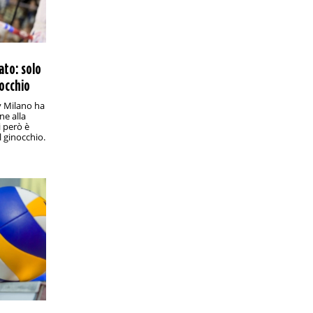
Eliteserien, Brann-Sandefjord: analisi e
pronostico
L'undicesima giornata del massimo
campionato norvegese si conclude
lunedì sera a Bergen con una sfida che
ato: solo
promette emozioni
nocchio
PRONOSTICI/CALCIO ESTERO
18:00
y Milano ha
Mondiale per Club, Inter-Fluminense:
ne alla
analisi e pronostico
i però è
I nerazzurri di Cristian Chivu affrontano
 ginocchio.
la formazione brasiliana agli ottavi di
finale: chi vince sfida una tra
Manchester City e Al Hilal
PRONOSTICI/RACCHETTE
17:45
Wimbledon 2025, Paolini-Sevastova:
analisi e pronostico
Esordio contro una tennista esperta ma
in declino per la finalista dell’ultima
edizione
PRONOSTICI/CALCIO ESTERO
12:45
Série B, Novorizontino-Amazonas: