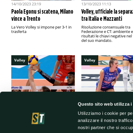
14/10/2023 23:19
13/10/2023 11:13
Paola Egonu si scatena, Milano
Volley, ufficiale la separ
vince a Trento
tra Italia e Mazzanti
La Vero Volley si impone per 3-1 in
Risoluzione consensuale tra
trasferta
Federazione e CT: ambiente e
risultati le chiavi negative nel 
del suo mandato.
Volley
Volley
Questo sito web utilizza i
12/10/2023 10:40
12/10/2023 10:21
Utilizziamo i cookie per pe
Volley, tegola per Milano: si
Volley, Novara impegnat
analizzare il nostro traffic
ferma Porro
contro Casalmaggiore in
nostri partner che si occup
Challenge