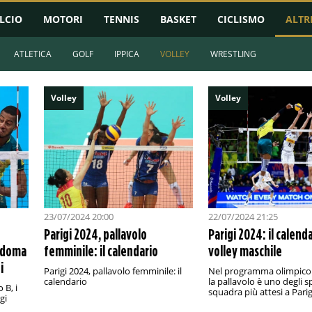
LCIO
MOTORI
TENNIS
BASKET
CICLISMO
ALTR
ATLETICA
GOLF
IPPICA
VOLLEY
WRESTLING
Volley
Volley
23/07/2024 20:00
22/07/2024 21:25
Parigi 2024, pallavolo
Parigi 2024: il calend
a doma
femminile: il calendario
volley maschile
i
Parigi 2024, pallavolo femminile: il
Nel programma olimpico 
calendario
la pallavolo è uno degli s
 B, i
squadra più attesi a Parig
gi