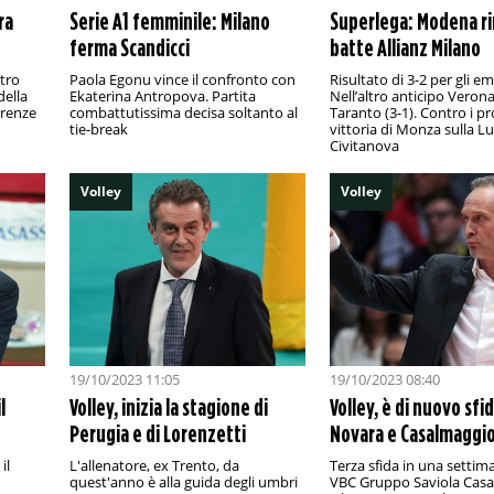
ra
Serie A1 femminile: Milano
Superlega: Modena r
ferma Scandicci
batte Allianz Milano
tro
Paola Egonu vince il confronto con
Risultato di 3-2 per gli emi
della
Ekaterina Antropova. Partita
Nell’altro anticipo Veron
Firenze
combattutissima decisa soltanto al
Taranto (3-1). Contro i pr
tie-break
vittoria di Monza sulla L
Civitanova
Volley
Volley
19/10/2023 11:05
19/10/2023 08:40
l
Volley, inizia la stagione di
Volley, è di nuovo sfid
Perugia e di Lorenzetti
Novara e Casalmaggi
il
L'allenatore, ex Trento, da
Terza sfida in una settim
quest'anno è alla guida degli umbri
VBC Gruppo Saviola Cas