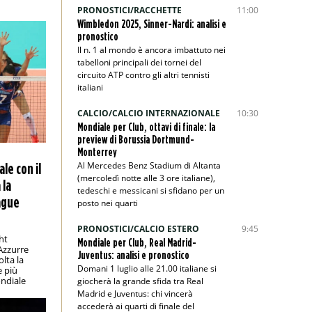
PRONOSTICI/RACCHETTE
11:00
Wimbledon 2025, Sinner-Nardi: analisi e
pronostico
Il n. 1 al mondo è ancora imbattuto nei
tabelloni principali dei tornei del
circuito ATP contro gli altri tennisti
italiani
CALCIO/CALCIO INTERNAZIONALE
10:30
Mondiale per Club, ottavi di finale: la
preview di Borussia Dortmund-
Monterrey
Al Mercedes Benz Stadium di Altanta
ale con il
(mercoledì notte alle 3 ore italiane),
 la
tedeschi e messicani si sfidano per un
ague
posto nei quarti
PRONOSTICI/CALCIO ESTERO
9:45
ht
Mondiale per Club, Real Madrid-
Azzurre
Juventus: analisi e pronostico
lta la
Domani 1 luglio alle 21.00 italiane si
e più
ndiale
giocherà la grande sfida tra Real
Madrid e Juventus: chi vincerà
accederà ai quarti di finale del