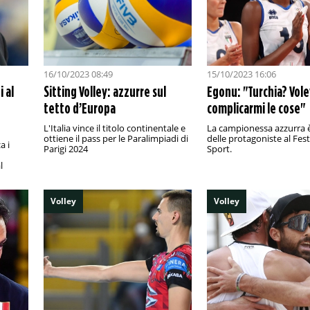
16/10/2023 08:49
15/10/2023 16:06
i al
Sitting Volley: azzurre sul
Egonu: "Turchia? Vol
tetto d’Europa
complicarmi le cose"
L'Italia vince il titolo continentale e
La campionessa azzurra è
ottiene il pass per le Paralimpiadi di
delle protagoniste al Fest
a i
Parigi 2024
Sport.
l
Volley
Volley