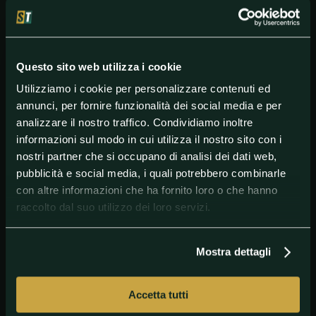
Il motivo di preoccupazione? Le difficoltà in attacco
della
Bosetti
, che non è al meglio della condizione
fisica.
Questo sito web utilizza i cookie
I parziali
Utilizziamo i cookie per personalizzare contenuti ed
Italia-Repubblica Dominicana 3-1
(25-19, 24-26, 25-21
annunci, per fornire funzionalità dei social media e per
e 25-18).
analizzare il nostro traffico. Condividiamo inoltre
informazioni sul modo in cui utilizza il nostro sito con i
nostri partner che si occupano di analisi dei dati web,
#JulioVelasco
#Pallavolofemminile
#PaolaEgonu
pubblicità e social media, i quali potrebbero combinarle
#Parigi2024
con altre informazioni che ha fornito loro o che hanno
raccolto dal suo utilizzo dei loro servizi.
Mostra dettagli
Accetta tutti