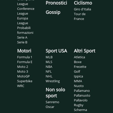
Pronostici
Ciclismo
League
Conference
Giro d'Italia
Gossip
League
Tour de
Europa
France
League
Probabili
formazioni
Serie A
Serie B
Motori
Sport USA
Altri Sport
Formula 1
MLB
Atletica
Formula E
MLS
Boxe
Moto 2
NBA
Frecette
Moto 3
NFL
Golf
MotoGP
NHL
Ippica
Superbike
Wrestling
MMA
WRC
Nuoto
Non solo
Pallamano
sport
Pallanuoto
Pallavolo
Sanremo
Rugby
Oscar
Scherma