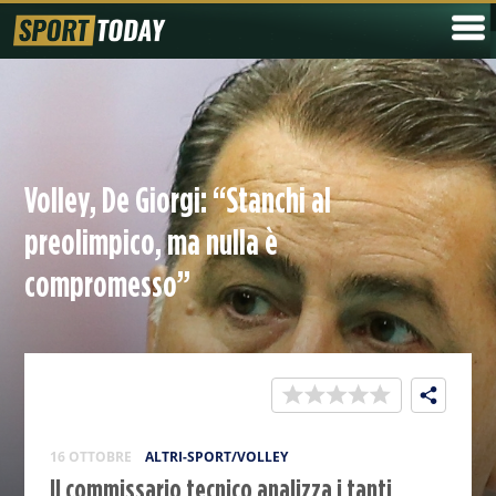
Volley, De Giorgi: “Stanchi al
preolimpico, ma nulla è
compromesso”
16 OTTOBRE
ALTRI-SPORT/VOLLEY
Il commissario tecnico analizza i tanti