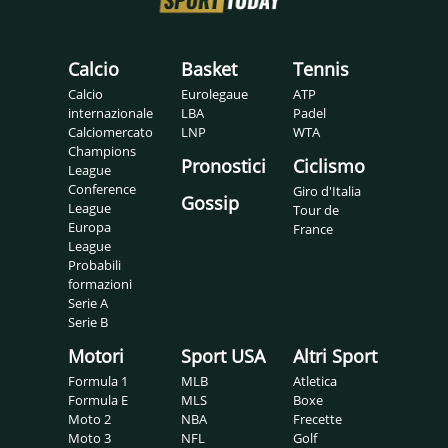
Calcio
Basket
Tennis
Calcio
Eurolegaue
ATP
internazionale
LBA
Padel
Calciomercato
LNP
WTA
Champions
Pronostici
Ciclismo
League
Conference
Giro d'Italia
Gossip
League
Tour de
Europa
France
League
Probabili
formazioni
Serie A
Serie B
Motori
Sport USA
Altri Sport
Formula 1
MLB
Atletica
Formula E
MLS
Boxe
Moto 2
NBA
Frecette
Moto 3
NFL
Golf