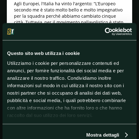
Agli Europei, l'Italia ha vinto l'argento: “L’Europeo
secondo me è stato molto bello e molto impegnativo
per la squadra perché abbiamo cambiato cinque
città. Tuttavia, per il movimento pallavolistico è stato
qualcosa di incredibile. Dopo poco tempo, abbiamo
dovuto fare queste sette partite in nove giorni e lì
onestamente avevamo poche energie. Al di là del
fatto che credo anche gli altri fossero un po’ provati
essendo fine stagione, a livello di energie mentali noi
Questo sito web utilizza i cookie
eravamo un po’ in riserva. Si è visto perché nei
Utilizziamo i cookie per personalizzare contenuti ed
match abbiamo perso un po’ di qualità e di lucidità
annunci, per fornire funzionalità dei social media e per
che probabilmente ci potevano aiutare. Rimane però
il buon lavoro per il ranking che lascia intatte le
analizzare il nostro traffico. Condividiamo inoltre
nostre possibilità di partecipare alle Olimpiadi di
informazioni sul modo in cui utilizza il nostro sito con i
Parigi 2024”.
nostri partner che si occupano di analisi dei dati web,
pubblicità e social media, i quali potrebbero combinarle
con altre informazioni che ha fornito loro o che hanno
raccolto dal suo utilizzo dei loro servizi.
#AltriSport
#topnews
#Volley
Mostra dettagli