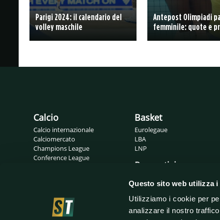
Parigi 2024: il calendario del
Antepost Olimpiadi pa
volley maschile
femminile: quote e p
Calcio
Basket
Calcio internazionale
Eurolegaue
Calciomercato
LBA
Champions League
LNP
Conference League
Pronostici
Europa League
Probabili formazioni
Gossip
Questo sito web utilizza i
Serie A
Serie B
Utilizziamo i cookie per pe
analizzare il nostro traffic