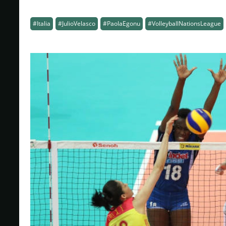
#Italia
#JulioVelasco
#PaolaEgonu
#VolleyballNationsLeague