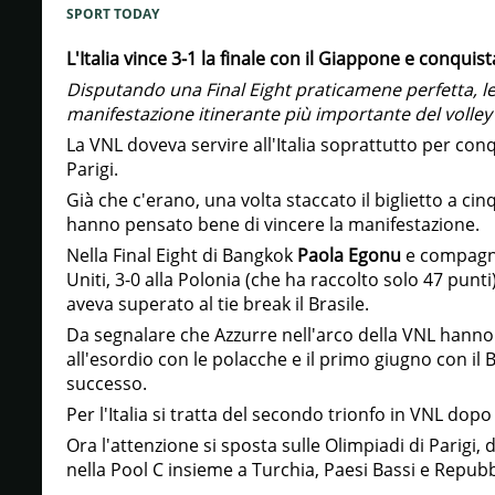
SPORT TODAY
L'Italia vince 3-1 la finale con il Giappone e conqui
Disputando una Final Eight praticamene perfetta, le
manifestazione itinerante più importante del volle
La VNL doveva servire all'Italia soprattutto per conq
Parigi.
Già che c'erano, una volta staccato il biglietto a cin
hanno pensato bene di vincere la manifestazione.
Nella Final Eight di Bangkok
Paola Egonu
e compagne 
Uniti, 3-0 alla Polonia (che ha raccolto solo 47 punti
aveva superato al tie break il Brasile.
Da segnalare che Azzurre nell'arco della VNL hanno 
all'esordio con le polacche e il primo giugno con il
successo.
Per l'Italia si tratta del secondo trionfo in VNL do
Ora l'attenzione si sposta sulle Olimpiadi di Parigi
nella Pool C insieme a Turchia, Paesi Bassi e Repub