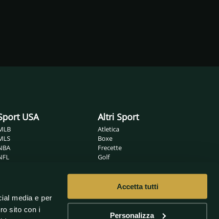
Sport USA
Altri Sport
MLB
Atletica
MLS
Boxe
NBA
Frecette
NFL
Golf
NHL
Ippica
Wrestling
MMA
Nuoto
Accetta tutti
Non solo sport
Pallamano
cial media e per
Pallanuoto
Sanremo
ro sito con i
Pallavolo
Oscar
Personalizza