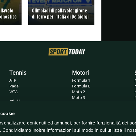
llavolo
Olimpiadi di pallavolo: girone
ronostico
di ferro per l'Italia di De Giorgi
Tennis
Motori
ATP
Formula 1
Padel
Formula E
WTA
Moto 2
Moto 3
Ciclismo
MotoGP
Superbike
Giro d'Italia
 cookie
WRC
Tour de France
rsonalizzare contenuti ed annunci, per fornire funzionalità dei so
o. Condividiamo inoltre informazioni sul modo in cui utilizza il nost