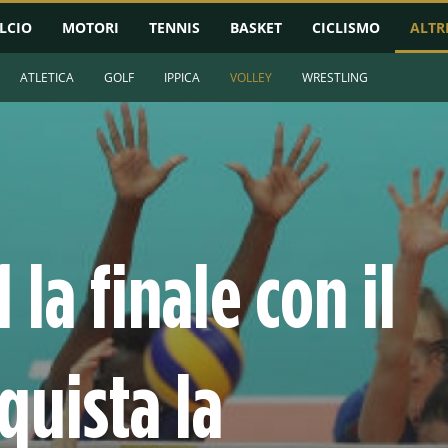
LCIO
MOTORI
TENNIS
BASKET
CICLISMO
ALTR
ATLETICA
GOLF
IPPICA
VOLLEY
WRESTLING
1 la finale con il
quista la