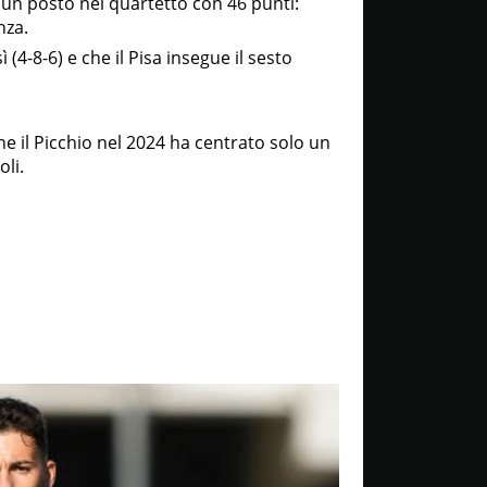
to un posto nel quartetto con 46 punti:
nza.
 (4-8-6) e che il Pisa insegue il sesto
he il Picchio nel 2024 ha centrato solo un
li.