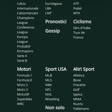
Calcio
Eurolegaue
ATP
internazionale
LBA
Padel
Calciomercato
LNP
WTA
Champions
Pronostici
Ciclismo
League
Conference
Giro d'Italia
Gossip
League
Tour de
Europa
France
League
Probabili
formazioni
Serie A
Serie B
Motori
Sport USA
Altri Sport
Formula 1
MLB
Atletica
Formula E
MLS
Boxe
Moto 2
NBA
Frecette
Moto 3
NFL
Golf
MotoGP
NHL
Ippica
Superbike
Wrestling
MMA
WRC
Nuoto
Non solo
Pallamano