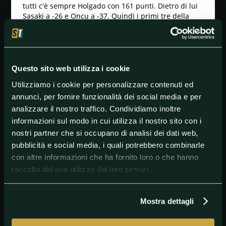
tutti c'è sempre Holgado con 161 punti. Dietro di lui
Sasaki a -26 e Oncu a -37. Quindi i primi tre della
classifica iridata sono anche i tre che hanno
occupato tutti i gradini del podio del
Red Bull Ring
.
In classifica poi ci sono Ortola a -43 e Masia a -52,
costretto al ritiro nei primi giri della gara. Adesso per
Questo sito web utilizza i cookie
la Moto3 così come le altre categorie ci saranno due
corse europee consecutive con quella di
Barcellona
il
Utilizziamo i cookie per personalizzare contenuti ed
3 settembre e poi quella attesissima di
Misano
il 10
annunci, per fornire funzionalità dei social media e per
settembre.
analizzare il nostro traffico. Condividiamo inoltre
informazioni sul modo in cui utilizza il nostro sito con i
nostri partner che si occupano di analisi dei dati web,
#AyumuSasaki
pubblicità e social media, i quali potrebbero combinarle
#CryptoDATAMotorradGrandPrixvonÖsterreich:Race
con altre informazioni che ha fornito loro o che hanno
raccolto dal suo utilizzo dei loro servizi.
#DenizOncu
#Moto3
Mostra dettagli