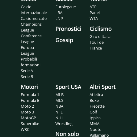
Calcio
Eurolegaue
ATP
internazionale
LBA
Padel
Calciomercato
LNP
WTA
Champions
Pronostici
Ciclismo
League
Conference
Giro d'Italia
Gossip
League
Tour de
Europa
France
League
Probabili
formazioni
Serie A
Serie B
Motori
Sport USA
Altri Sport
Formula 1
MLB
Atletica
Formula E
MLS
Boxe
Moto 2
NBA
Frecette
Moto 3
NFL
Golf
MotoGP
NHL
Ippica
Superbike
Wrestling
MMA
WRC
Nuoto
Non solo
Pallamano