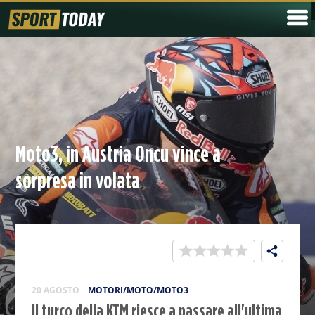
Moto3, in Austria Oncu vince a
sorpresa in volata
20 AGOSTO
MOTORI/MOTO/MOTO3
Il turco della KTM riesce a passare all'ultima