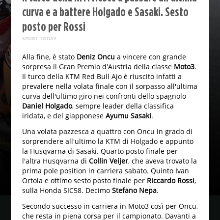
curva e a battere Holgado e Sasaki. Sesto
posto per Rossi
SPORT TODAY
Alla fine, è stato
Deniz Oncu
a vincere con grande
sorpresa il Gran Premio d'Austria della classe
Moto3
.
Il turco della KTM Red Bull Ajo è riuscito infatti a
prevalere nella volata finale con il sorpasso all'ultima
curva dell'ultimo giro nei confronti dello spagnolo
Daniel Holgado
, sempre leader della classifica
iridata, e del giapponese
Ayumu Sasaki
.
Una volata pazzesca a quattro con Oncu in grado di
sorprendere all'ultimo la KTM di Holgado e appunto
la Husqvarna di Sasaki. Quarto posto finale per
l'altra Husqvarna di
Collin Veijer
, che aveva trovato la
prima pole position in carriera sabato. Quinto Ivan
Ortola e ottimo sesto posto finale per
Riccardo Rossi
,
sulla Honda SIC58. Decimo
Stefano Nepa
.
Secondo successo in carriera in Moto3 così per Oncu,
che resta in piena corsa per il campionato. Davanti a