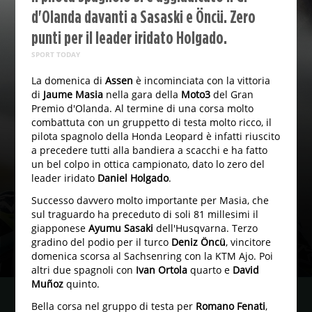
d'Olanda davanti a Sasaski e Öncü. Zero
punti per il leader iridato Holgado.
SPORT TODAY
La domenica di
Assen
è incominciata con la vittoria
di
Jaume Masia
nella gara della
Moto3
del Gran
Premio d'Olanda. Al termine di una corsa molto
combattuta con un gruppetto di testa molto ricco, il
pilota spagnolo della Honda Leopard è infatti riuscito
a precedere tutti alla bandiera a scacchi e ha fatto
un bel colpo in ottica campionato, dato lo zero del
leader iridato
Daniel Holgado
.
Successo davvero molto importante per Masia, che
sul traguardo ha preceduto di soli 81 millesimi il
giapponese
Ayumu Sasaki
dell'Husqvarna. Terzo
gradino del podio per il turco
Deniz Öncü
, vincitore
domenica scorsa al Sachsenring con la KTM Ajo. Poi
altri due spagnoli con
Ivan Ortola
quarto e
David
Muñoz
quinto.
Bella corsa nel gruppo di testa per
Romano Fenati
,