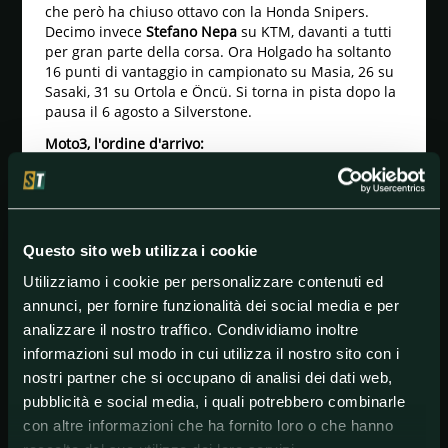
che però ha chiuso ottavo con la Honda Snipers.
Decimo invece
Stefano Nepa
su KTM, davanti a tutti
per gran parte della corsa. Ora Holgado ha soltanto
16 punti di vantaggio in campionato su Masia, 26 su
Sasaki, 31 su Ortola e Öncü. Si torna in pista dopo la
pausa il 6 agosto a Silverstone.
Moto3, l'ordine d'arrivo:
1 J. Masia (Honda)
2 A. Sasaki (Husqvarna)
3 D. Öncü (KTM)
Questo sito web utilizza i cookie
4 I. Ortola (KTM)
Utilizziamo i cookie per personalizzare contenuti ed
5 D. Muñoz (KTM)
annunci, per fornire funzionalità dei social media e per
analizzare il nostro traffico. Condividiamo inoltre
6 J. Rueda (KTM)
informazioni sul modo in cui utilizza il nostro sito con i
7 C. Veijer (Husqvarna)
nostri partner che si occupano di analisi dei dati web,
8 R. Fenati (Honda)
pubblicità e social media, i quali potrebbero combinarle
con altre informazioni che ha fornito loro o che hanno
9 J. Kelso (CFMOTO)