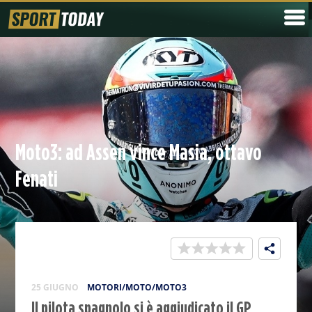
Moto3: ad Assen vince Masia, ottavo
Fenati
25 GIUGNO
MOTORI/MOTO/MOTO3
Il pilota spagnolo si è aggiudicato il GP