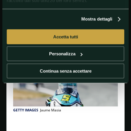
raccolto dal suo utilizzo dei loro servizi.
10 S. Nepa (KTM)
Mostra dettagli
#Assen
#JaumeMasia
#Moto3
#MotulTTAssen:Race
#RomanoFenati
Accetta tutti
Personalizza
Continua senza accettare
GETTY IMAGES
Jaume Masia