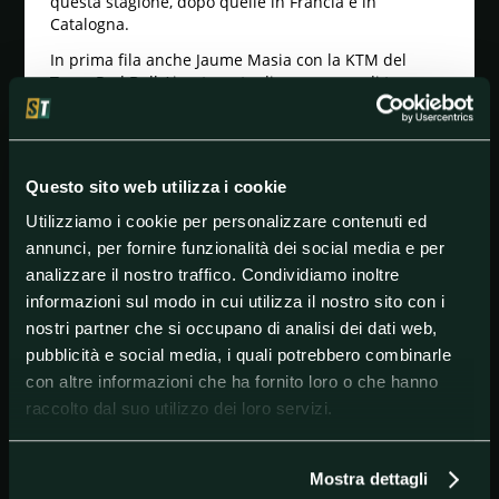
questa stagione, dopo quelle in Francia e in
Catalogna.
In prima fila anche Jaume Masia con la KTM del
Team Red Bull Ajo, staccato di poco meno di tre
decimi, e Ayumu Sasaki con l’Husqvarna del Max
Racing Team.
Bene Stefano Nepa, in seconda fila con la sua KTM
del Team MTA davanti al rookie Diogo Moreira e a
Questo sito web utilizza i cookie
Daniel Holgado (KTM Red Bull Ajo).
Utilizziamo i cookie per personalizzare contenuti ed
Settima la Honda di Riccardo Rossi, mentre Guevara
annunci, per fornire funzionalità dei social media e per
è solamente 11°. Quinta fila per Andrea Migno,
analizzare il nostro traffico. Condividiamo inoltre
addirittura 18° Tatsuki Suzuki (Honda Leopard), che
informazioni sul modo in cui utilizza il nostro sito con i
era scattato in pole a Motegi prima di essere
nostri partner che si occupano di analisi dei dati web,
costretto al ritiro.
pubblicità e social media, i quali potrebbero combinarle
con altre informazioni che ha fornito loro o che hanno
raccolto dal suo utilizzo dei loro servizi.
#DennisFoggia
#Moto3
#ORThailandGrandPrix:Qualifying2
#World
Mostra dettagli