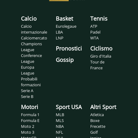
Calcio
Basket
Tennis
Calcio
Eurolegaue
ATP
internazionale
LBA
Padel
Calciomercato
LNP
WTA
Champions
Pronostici
Ciclismo
League
Conference
Giro d'Italia
Gossip
League
Tour de
Europa
France
League
Probabili
formazioni
Serie A
Serie B
Motori
Sport USA
Altri Sport
Formula 1
MLB
Atletica
Formula E
MLS
Boxe
Moto 2
NBA
Frecette
Moto 3
NFL
Golf
MotoGP
NHL
Ippica