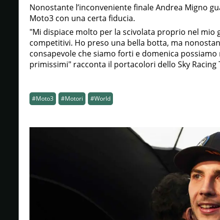
Nonostante l’inconveniente finale Andrea Migno gua
Moto3 con una certa fiducia.
"Mi dispiace molto per la scivolata proprio nel mi
competitivi. Ho preso una bella botta, ma nonostan
consapevole che siamo forti e domenica possiamo r
primissimi" racconta il portacolori dello Sky Racin
#Moto3
#Motori
#World