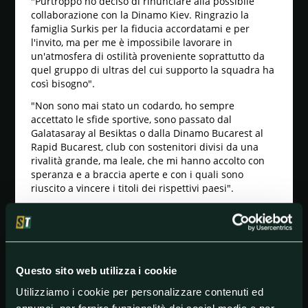
"Purtroppo ho deciso di rinunciare alla possibile
collaborazione con la Dinamo Kiev. Ringrazio la
famiglia Surkis per la fiducia accordatami e per
l'invito, ma per me è impossibile lavorare in
un'atmosfera di ostilità proveniente soprattutto da
quel gruppo di ultras del cui supporto la squadra ha
così bisogno".
"Non sono mai stato un codardo, ho sempre
accettato le sfide sportive, sono passato dal
Galatasaray al Besiktas o dalla Dinamo Bucarest al
Rapid Bucarest, club con sostenitori divisi da una
rivalità grande, ma leale, che mi hanno accolto con
speranza e a braccia aperte e con i quali sono
riuscito a vincere i titoli dei rispettivi paesi".
"Non posso accettare che i miei tifosi agiscano
contro gli interessi del club. Pensavo che fosse
tempo di un cambiamento che avrebbe provocato
emulazione, entusiasmo, motivazione e riportato la
squadra al livello a cui la tradizione e la storia di
Questo sito web utilizza i cookie
questo club danno diritto di stare".
Utilizziamo i cookie per personalizzare contenuti ed
"Il mio arrivo alla Dinamo Kiev non aveva nulla a che