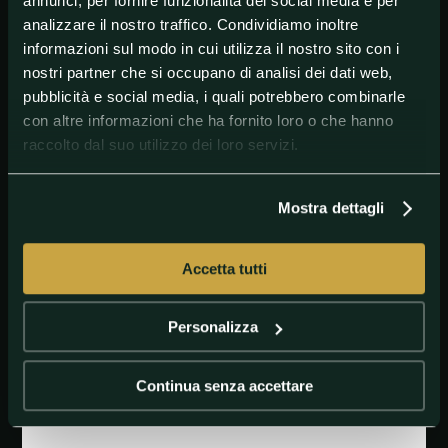
annunci, per fornire funzionalità dei social media e per
fare con il valore del contratto. I soldi erano la mia
analizzare il nostro traffico. Condividiamo inoltre
ultima preoccupazione. Volevo tornare al calcio, in
Ucraina, dove ho provato tanta soddisfazione, per
informazioni sul modo in cui utilizza il nostro sito con i
rientrare in quell'atmosfera così eccitante e
nostri partner che si occupano di analisi dei dati web,
imprevedibile che è il calcio. L'ho fatto con
pubblicità e social media, i quali potrebbero combinarle
entusiasmo, con piena fiducia nel potenziale dei
con altre informazioni che ha fornito loro o che hanno
giovani giocatori ucraini, molti dei quali nel giro delle
raccolto dal suo utilizzo dei loro servizi.
nazionali. Volevo una competizione come era anni fa,
per elettrificare i sostenitori. L'Ucraina lo merita".
Lucescu, a meno di ripensamenti, non rimpiazzerà
Mostra dettagli
dunque l'ex sampdoriano Oleksiy Mykhaylychenko
sulla panchina della Dinamo Kiev. Che ora, per
contrastare quello Shakhtar che per anni ha avuto il
Accetta tutti
romeno come simbolo, dovrà trovarsi un altro
allenatore.
Personalizza
#DinamoKiev
#MirceaLucescu
#PremierLeague
Continua senza accettare
#Ucraina