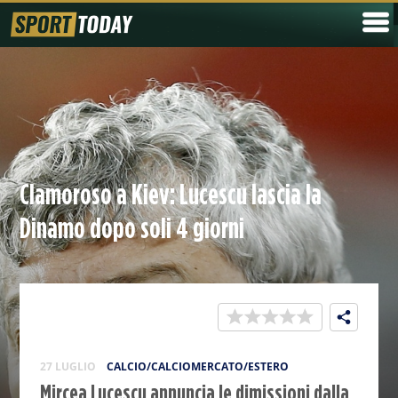
Clamoroso a Kiev: Lucescu lascia la
Dinamo dopo soli 4 giorni
27 LUGLIO
CALCIO/CALCIOMERCATO/ESTERO
Mircea Lucescu annuncia le dimissioni dalla