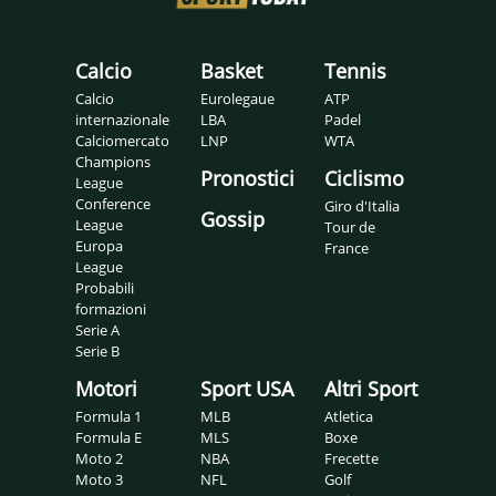
Calcio
Basket
Tennis
Calcio
Eurolegaue
ATP
internazionale
LBA
Padel
Calciomercato
LNP
WTA
Champions
Pronostici
Ciclismo
League
Conference
Giro d'Italia
Gossip
League
Tour de
Europa
France
League
Probabili
formazioni
Serie A
Serie B
Motori
Sport USA
Altri Sport
Formula 1
MLB
Atletica
Formula E
MLS
Boxe
Moto 2
NBA
Frecette
Moto 3
NFL
Golf