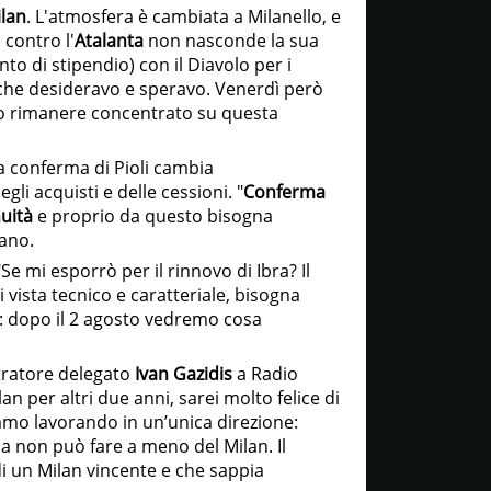
lan
. L'atmosfera è cambiata a Milanello, e
contro l'
Atalanta
non nasconde la sua
o di stipendio) con il Diavolo per i
che desideravo e speravo. Venerdì però
evo rimanere concentrato su questa
la conferma di Pioli cambia
li acquisti e delle cessioni. "
Conferma
uità
e proprio da questo bisogna
iano.
Se mi esporrò per il rinnovo di Ibra? Il
 vista tecnico e caratteriale, bisogna
re: dopo il 2 agosto vedremo cosa
ratore delegato
Ivan Gazidis
a Radio
an per altri due anni, sarei molto felice di
iamo lavorando in un’unica direzione:
opa non può fare a meno del Milan. Il
 di un Milan vincente e che sappia