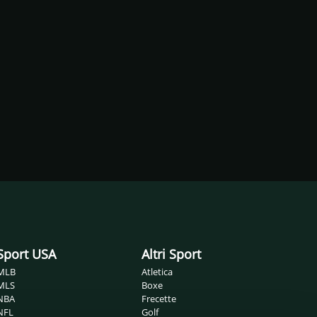
Sport USA
Altri Sport
MLB
Atletica
MLS
Boxe
NBA
Frecette
NFL
Golf