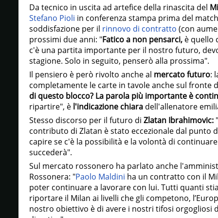
Da tecnico in uscita ad artefice della rinascita del
Mi
Stefano Pioli
in conferenza stampa prima del match 
soddisfazione per il
rinnovo di contratto
(con aument
prossimi due anni: "
Fatico a non pensarci,
è quello 
c'è una partita importante per il nostro futuro, d
stagione. Solo in seguito, penserò alla prossima".
Il pensiero è però rivolto anche al
mercato futuro
: 
completamente le carte in tavole anche sul fronte deg
di questo blocco? La parola più importante è contin
ripartire", è
l'indicazione chiara
dell'allenatore emil
Stesso discorso per il futuro di
Zlatan Ibrahimovic:
"
contributo di Zlatan è stato eccezionale dal punto di
capire se c'è la possibilità e la volontà di continua
succederà".
Sul mercato rossonero ha parlato anche l'amminist
Rossonera: "
Paolo Maldini
ha un contratto con il Mil
poter continuare a lavorare con lui. Tutti quanti st
riportare il Milan ai livelli che gli competono, l’Eur
nostro obiettivo è di avere i nostri tifosi orgogliosi