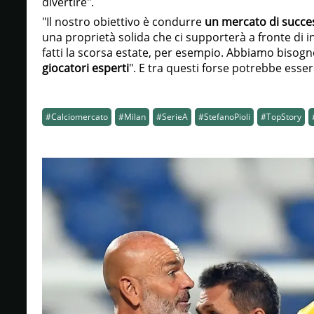
divertire".
"Il nostro obiettivo è condurre
un mercato di succe
una proprietà solida che ci supporterà a fronte di inv
fatti la scorsa estate, per esempio. Abbiamo bisog
giocatori esperti
". E tra questi forse potrebbe esser
#Calciomercato
#Milan
#SerieA
#StefanoPioli
#TopStory