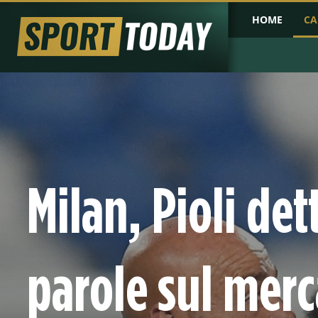
HOME
CA
PRIMA PAGINA
COPPA D'AFRICA
COPPA D'ASIA
PROBABILI FO
Milan, Pioli dett
parole sul merc