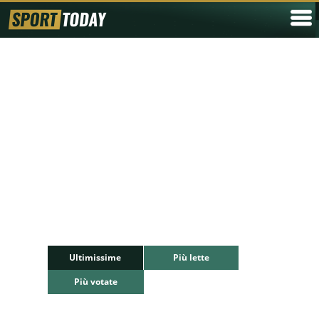
Ultimissime
Più lette
Più votate