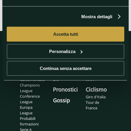
Mostra dettagli
Accetta tutti
Personalizza
Calcio
Basket
Tennis
Calcio
Eurolegaue
ATP
Continua senza accettare
internazionale
LBA
Padel
Calciomercato
LNP
WTA
Champions
Pronostici
Ciclismo
League
Conference
Giro d'Italia
Gossip
League
Tour de
Europa
France
League
Probabili
formazioni
Serie A