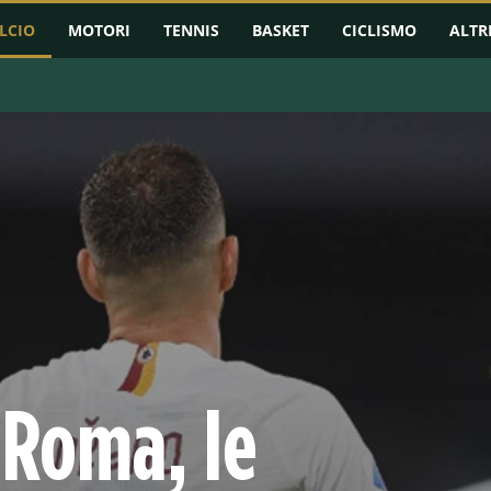
LCIO
MOTORI
TENNIS
BASKET
CICLISMO
ALTR
RMAZIONI
CHAMPIONS LEAGUE
EUROPA LEAGUE
CONFERENCE L
-Roma, le