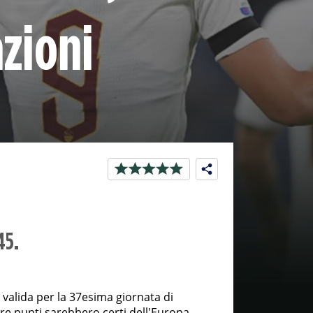
zioni
45.
 valida per la 37esima giornata di
 tre punti sarebbero certi dell'Europa