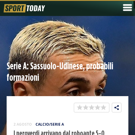
Serie A: Sassuolo-Udinese, probabili
formazioni
2 AGOSTO
CALCIO/SERIE A
I neroverdi arrivano dal roboante 5-0