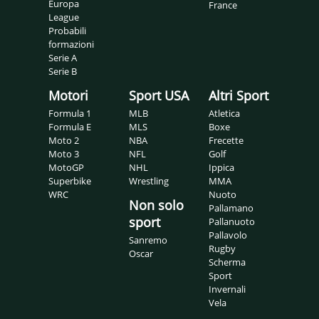
Europa
France
League
Probabili
formazioni
Serie A
Serie B
Motori
Sport USA
Altri Sport
Formula 1
MLB
Atletica
Formula E
MLS
Boxe
Moto 2
NBA
Frecette
Moto 3
NFL
Golf
MotoGP
NHL
Ippica
Superbike
Wrestling
MMA
WRC
Nuoto
Non solo
Pallamano
sport
Pallanuoto
Pallavolo
Sanremo
Rugby
Oscar
Scherma
Sport
Invernali
Vela