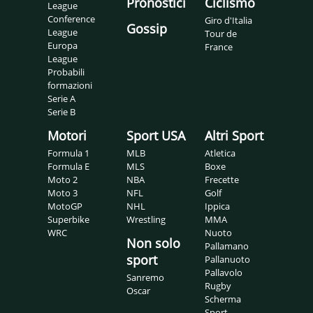
Pronostici
Ciclismo
League
Conference
Giro d'Italia
Gossip
League
Tour de
Europa
France
League
Probabili
formazioni
Serie A
Serie B
Motori
Sport USA
Altri Sport
Formula 1
MLB
Atletica
Formula E
MLS
Boxe
Moto 2
NBA
Frecette
Moto 3
NFL
Golf
MotoGP
NHL
Ippica
Superbike
Wrestling
MMA
WRC
Nuoto
Non solo
Pallamano
sport
Pallanuoto
Pallavolo
Sanremo
Rugby
Oscar
Scherma
Sport