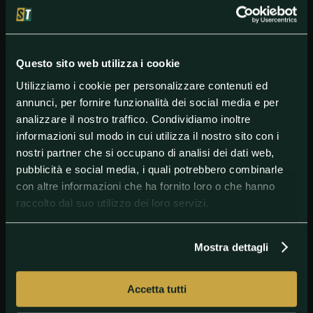
Probabili formazioni:
JUVENTUS
(4-3-3): Szczesny; Danilo, Rugani, Bonucci,
Frabotta; Rabiot, Bentancur, Muratore; Bernardeschi,
Higuain, Zanimacchia. ALL.: Sarri (squalificato, in
Questo sito web utilizza i cookie
panchina Martusciello).
Utilizziamo i cookie per personalizzare contenuti ed
ROMA
(3-4-2-1): Fuzato; Cetin, Ibanez, Fazio;
annunci, per fornire funzionalità dei social media e per
Zappacosta, Villar, Veretout, Calafiori; Zaniolo, Perotti;
analizzare il nostro traffico. Condividiamo inoltre
Kalinic. ALL.: Fonseca.
informazioni sul modo in cui utilizza il nostro sito con i
nostri partner che si occupano di analisi dei dati web,
pubblicità e social media, i quali potrebbero combinarle
#Juventus
#Roma
#SerieA
con altre informazioni che ha fornito loro o che hanno
raccolto dal suo utilizzo dei loro servizi.
Mostra dettagli
Accetta tutti