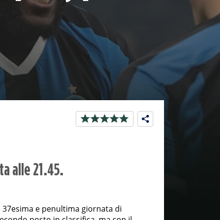
a alle 21.45.
la 37esima e penultima giornata di
econdo posto in classifica, ma con il