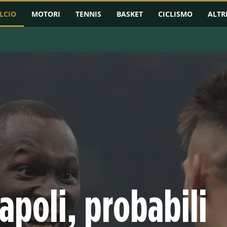
LCIO
MOTORI
TENNIS
BASKET
CICLISMO
ALTR
RMAZIONI
CHAMPIONS LEAGUE
EUROPA LEAGUE
CONFERENCE L
apoli, probabili