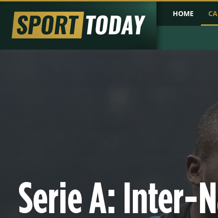
HOME
CA
PRIMA PAGINA
COPPA D'AFRICA
COPPA D'ASIA
PROBABILI FO
Serie A: Inter-N