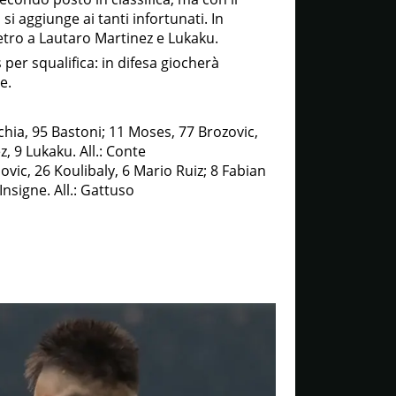
i aggiunge ai tanti infortunati. In
etro a Lautaro Martinez e Lukaku.
er squalifica: in difesa giocherà
e.
chia, 95 Bastoni; 11 Moses, 77 Brozovic,
, 9 Lukaku. All.: Conte
vic, 26 Koulibaly, 6 Mario Ruiz; 8 Fabian
 Insigne. All.: Gattuso