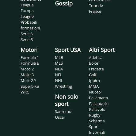
Gossip
League
Tour de
Europa
France
League
Probabili
formazioni
Serie A
Serie B
Motori
Sport USA
Altri Sport
Formula 1
MLB
Atletica
Formula E
MLS
Boxe
Moto 2
NBA
Frecette
Moto 3
NFL
Golf
MotoGP
NHL
Ippica
Superbike
Wrestling
MMA
WRC
Nuoto
Non solo
Pallamano
sport
Pallanuoto
Pallavolo
Sanremo
Rugby
Oscar
Scherma
Sport
Invernali