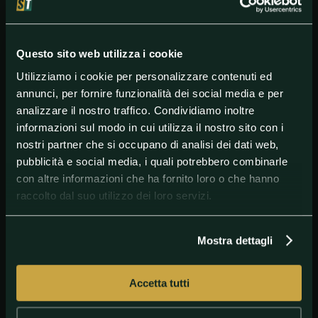
Probabili formazioni:
ATALANTA
(3-4-1-2): Gollini; Toloi, Caldara, Djimsiti;
Hateboer, De Roon, Freuler, Castagne; Malinovskyi;
Gomez, D.Zapata. ALL.: Gasperini.
Questo sito web utilizza i cookie
INTER
(3-4-1-2): Handanovic; Godin, De Vrij, Bastoni;
Utilizziamo i cookie per personalizzare contenuti ed
D'Ambrosio, Gagliardini, Brozovic, Young; Barella;
annunci, per fornire funzionalità dei social media e per
R.Lukaku, L.Martinez. ALL.: Conte.
analizzare il nostro traffico. Condividiamo inoltre
informazioni sul modo in cui utilizza il nostro sito con i
nostri partner che si occupano di analisi dei dati web,
#Atalanta
#Inter
#SerieA
pubblicità e social media, i quali potrebbero combinarle
con altre informazioni che ha fornito loro o che hanno
raccolto dal suo utilizzo dei loro servizi.
Mostra dettagli
Accetta tutti