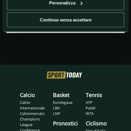
Personalizza
GETTY IMAGES
lautaro martinez
Continua senza accettare
Calcio
Basket
Tennis
Calcio
Eurolegaue
ATP
internazionale
LBA
Padel
Calciomercato
LNP
WTA
Champions
Pronostici
Ciclismo
League
Conference
Giro d'Italia