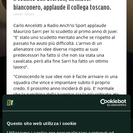
bianconero, applaude il collega toscano.
SPORT TODAY
Carlo Ancelotti a Radio Anch'io Sport applaude
Maurizio Sarri per lo scudetto al primo anno di Juve:
"E' stato uno scudetto meritato anche se rispetto al
passato ha avuto più difficoltà. L'arrivo di un
allenatore con idee diverse rispetto ai suoi
predecessori ha fatto sì che non sia stata una
cavalcata, però alla fine Sarri ha fatto un ottimo
lavoro".
"Conoscendo le sue idee non è facile arrivare in una
squadra che vince e impiantare subito il proprio
credo. Il prossimo anno inciderà di più. E' normale
che la panchina della Juventus sia la più criticata. Ha
fatto molto bene al Napoli e al Chelsea e merita di
stare su una grande panchina come quella della
Juve".
Questo sito web utilizza i cookie
Utilizziamo i cookie per personalizzare contenuti ed