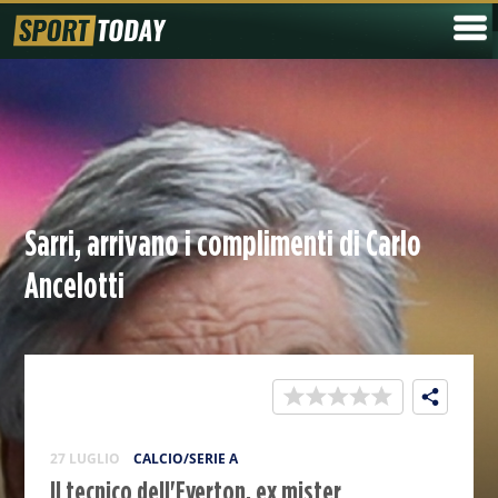
Sarri, arrivano i complimenti di Carlo
Ancelotti
27 LUGLIO
CALCIO/SERIE A
Il tecnico dell'Everton, ex mister