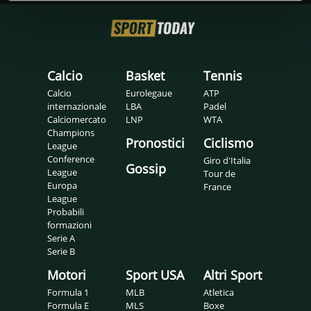
Calcio
Basket
Tennis
Calcio
Eurolegaue
ATP
internazionale
LBA
Padel
Calciomercato
LNP
WTA
Champions
Pronostici
Ciclismo
League
Conference
Giro d'Italia
Gossip
League
Tour de
Europa
France
League
Probabili
formazioni
Serie A
Serie B
Motori
Sport USA
Altri Sport
Formula 1
MLB
Atletica
Formula E
MLS
Boxe