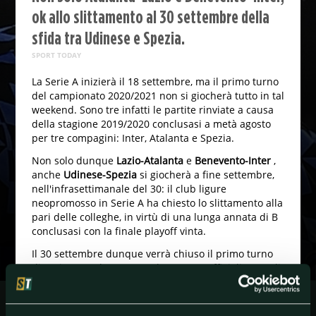
ok allo slittamento al 30 settembre della
sfida tra Udinese e Spezia.
SPORT TODAY
La Serie A inizierà il 18 settembre, ma il primo turno
del campionato 2020/2021 non si giocherà tutto in tal
weekend. Sono tre infatti le partite rinviate a causa
della stagione 2019/2020 conclusasi a metà agosto
per tre compagini: Inter, Atalanta e Spezia.
Non solo dunque
Lazio-Atalanta
e
Benevento-Inter
,
anche
Udinese-Spezia
si giocherà a fine settembre,
nell'infrasettimanale del 30: il club ligure
neopromosso in Serie A ha chiesto lo slittamento alla
pari delle colleghe, in virtù di una lunga annata di B
conclusasi con la finale playoff vinta.
Il 30 settembre dunque verrà chiuso il primo turno
di Serie A, ma la Lega non ha ancora ufficializzato gli
orari per le tre gare in questione: questi verranno
confermati nelle prossime settimane, così da
concludere la giornata di Serie A che avrà tra le altre