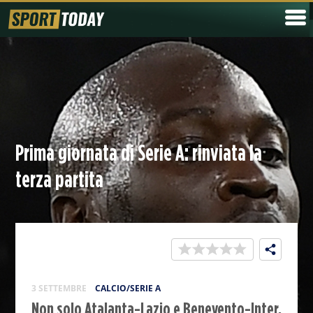
Prima giornata di Serie A: rinviata la
terza partita
3 SETTEMBRE
CALCIO/SERIE A
Non solo Atalanta-Lazio e Benevento-Inter,